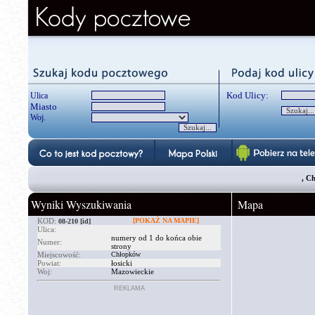
Kod Ulicy:
Ulica
Miasto
Woj.
, C
Wyniki Wyszukiwania
Mapa
KOD:
[POKAŻ NA MAPIE]
08-210
[id]
Ulica:
numery od 1 do końca obie
Numer:
strony
Miejscowość:
Chłopków
Powiat:
łosicki
Woj:
Mazowieckie
REKLAMA