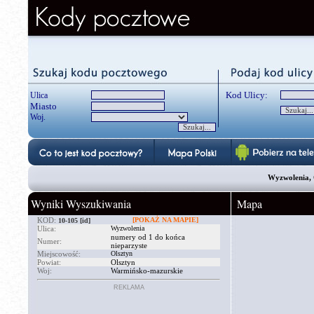
Kod Ulicy:
Ulica
Miasto
Woj.
Wyzwolenia, 
Wyniki Wyszukiwania
Mapa
KOD:
[POKAŻ NA MAPIE]
10-105
[id]
Ulica:
Wyzwolenia
numery od 1 do końca
Numer:
nieparzyste
Miejscowość:
Olsztyn
Powiat:
Olsztyn
Woj:
Warmińsko-mazurskie
REKLAMA