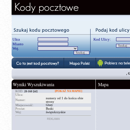
Kod Ulicy:
Ulica
Miasto
Woj.
, 
Wyniki Wyszukiwania
Mapa
KOD:
[POKAŻ NA MAPIE]
28-160
[id]
Ulica:
numery od 1 do końca obie
Numer:
strony
Miejscowość:
Gluzy
Powiat:
Buski
Woj:
świętokrzyskie
REKLAMA