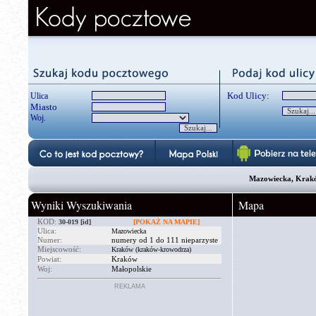
Kod Ulicy:
Ulica
Miasto
Woj.
Mazowiecka, Krakó
Wyniki Wyszukiwania
Mapa
KOD:
30-019
[id]
[POKAŻ NA MAPIE]
Ulica:
Mazowiecka
Numer:
numery od 1 do 111 nieparzyste
Miejscowość:
Kraków (kraków-krowodrza)
Powiat:
Kraków
Woj:
Małopolskie
REKLAMA