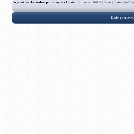
Wyszukiwarka kodów pocztowych
- Ostatnio Szukane :
|
|
20-712
Bereść
Kraków (kraków
Kody-pocztowe.