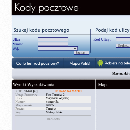
Kod Ulicy:
Ulica
Miasto
Woj.
Marynarki w
Wyniki Wyszukiwania
Mapa
KOD:
[POKAŻ NA MAPIE]
33-107
[id]
Urząd Pocztowy:
Fup Tarnów 2
Ulica:
Marynarki Wojennej
Numer:
numer 5a
Miejscowość:
Tarnów
Powiat:
Tarnów
Woj:
Małopolskie
REKLAMA