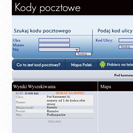
Kod Ulicy:
Ulica
Miasto
Woj.
Pod kasztana
Wyniki Wyszukiwania
Mapa
KOD:
[POKAŻ NA MAPIE]
35-030
[id]
Ulica:
Pod Kasztanami Al.
numery od 1 do końca obie
Numer:
strony
Miejscowość:
Rzeszów
Powiat:
Rzeszów
Woj:
Podkarpackie
REKLAMA