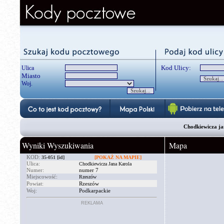
Kod Ulicy:
Ulica
Miasto
Woj.
Chodkiewicza ja
Wyniki Wyszukiwania
Mapa
KOD:
35-051
[id]
[POKAŻ NA MAPIE]
Ulica:
Chodkiewicza Jana Karola
Numer:
numer 7
Miejscowość:
Rzeszów
Powiat:
Rzeszów
Woj:
Podkarpackie
REKLAMA