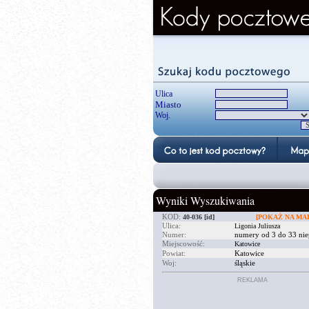
Ulica
Miasto
Woj.
Wyniki Wyszukiwania
KOD:
40-036
[id]
[POKAŻ NA MAP
Ulica:
Ligonia Juliusza
Numer:
numery od 3 do 33 nie
Miejscowość:
Katowice
Powiat:
Katowice
Woj:
śląskie
REKLAMA