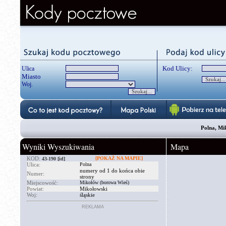
Kod Ulicy:
Ulica
Miasto
Woj.
Polna, Mik
Wyniki Wyszukiwania
Mapa
KOD:
[POKAŻ NA MAPIE]
43-190
[id]
Ulica:
Polna
numery od 1 do końca obie
Numer:
strony
Miejscowość:
Mikołów (borowa Wieś)
Powiat:
Mikołowski
Woj:
śląskie
REKLAMA