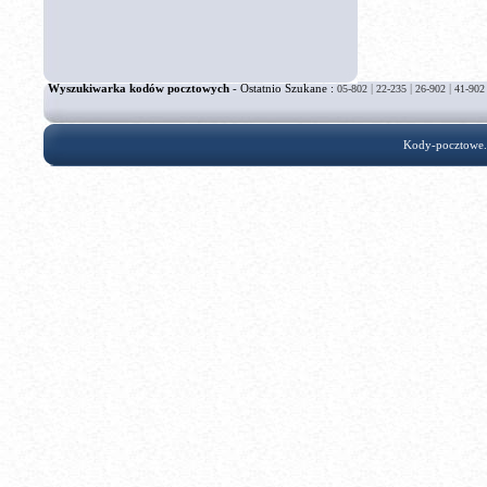
Wyszukiwarka kodów pocztowych
- Ostatnio Szukane :
|
|
|
05-802
22-235
26-902
41-902
Kody-pocztowe.