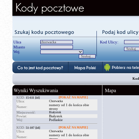
Kod Ulicy:
Ulica
Miasto
Woj.
Kod
Wyniki Wyszukiwania
Mapa
KOD:
[POKAŻ NA MAPIE]
15-611
[id]
Ulica:
Chorwacka
numery od 1 do końca obie
Numer:
strony
Miejscowość:
Białystok
Powiat:
Białystok
Woj:
Podlaskie
KOD:
[POKAŻ NA MAPIE]
51-107
[id]
Ulica:
Chorwacka
numery od 1 do końca obie
Numer:
strony