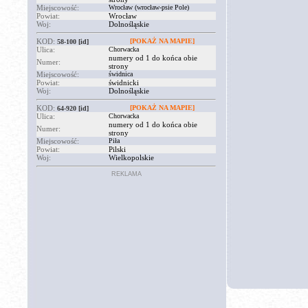
Miejscowość:
Wrocław (wrocław-psie Pole)
Powiat:
Wrocław
Woj:
Dolnośląskie
KOD:
[POKAŻ NA MAPIE]
58-100
[id]
Ulica:
Chorwacka
numery od 1 do końca obie
Numer:
strony
Miejscowość:
świdnica
Powiat:
świdnicki
Woj:
Dolnośląskie
KOD:
[POKAŻ NA MAPIE]
64-920
[id]
Ulica:
Chorwacka
numery od 1 do końca obie
Numer:
strony
Miejscowość:
Piła
Powiat:
Pilski
Woj:
Wielkopolskie
REKLAMA