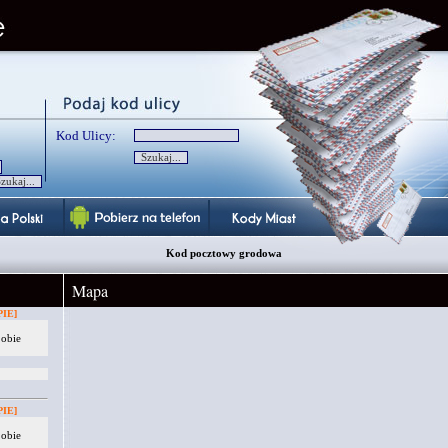
Kod Ulicy:
Kod pocztowy grodowa
Mapa
IE]
 obie
IE]
 obie