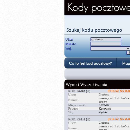
Ulica
Miasto
Woj.
Wyniki Wyszukiwania
KOD:
[POKAŻ NA MAP
40-407
[id]
Ulica:
Grodowa
numery od 1 do końca
Numer:
strony
Miejscowość:
Katowice
Powiat:
Katowice
Woj:
śląskie
KOD:
[POKAŻ NA MAP
43-310
[id]
Ulica:
Grodowa
numery od 1 do końca
Numer:
strony