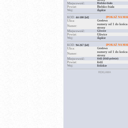
Miejscowość:
Bielsko-biała
Powiat:
Bielsko-biała
Woj:
śląskie
KOD:
[POKAŻ NA MAP
44-100
[id]
Ulica:
Grodowa
numery od 1 do końca
Numer:
strony
Miejscowość:
Gliwice
Powiat:
Gliwice
Woj:
śląskie
KOD:
[POKAŻ NA MAP
94-267
[id]
Ulica:
Grodowa
numery od 1 do końca
Numer:
strony
Miejscowość:
łódź (łódź-polesie)
Powiat:
łódź
Woj:
łódzkie
REKLAMA