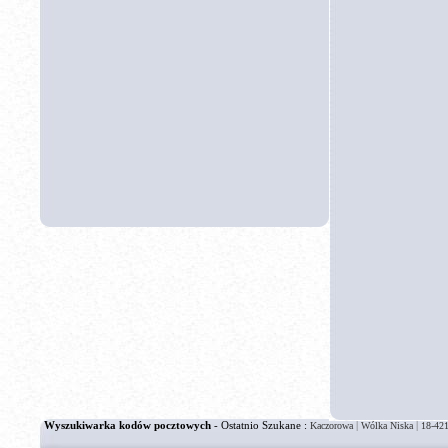
Wyszukiwarka kodów pocztowych
- Ostatnio Szukane :
|
|
Kaczorowa
Wólka Niska
18-42