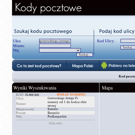
Kod Ulicy:
Ulica
Miasto
Woj.
Kod poczto
Wyniki Wyszukiwania
Mapa
KOD:
[POKAŻ NA MAPIE]
35-060
[id]
Ulica:
Grotowskiego Jerzego Pl.
numery od 1 do końca obie
Numer:
strony
Miejscowość:
Rzeszów
Powiat:
Rzeszów
Woj:
Podkarpackie
REKLAMA