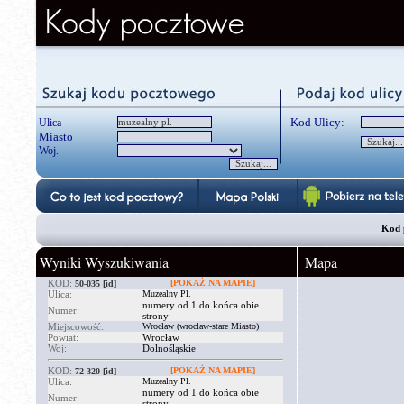
Kod Ulicy:
Ulica
Miasto
Woj.
Kod 
Wyniki Wyszukiwania
Mapa
KOD:
[POKAŻ NA MAPIE]
50-035
[id]
Ulica:
Muzealny Pl.
numery od 1 do końca obie
Numer:
strony
Miejscowość:
Wrocław (wrocław-stare Miasto)
Powiat:
Wrocław
Woj:
Dolnośląskie
KOD:
[POKAŻ NA MAPIE]
72-320
[id]
Ulica:
Muzealny Pl.
numery od 1 do końca obie
Numer:
strony