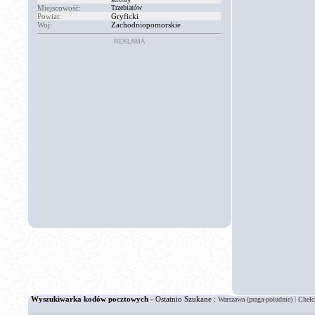
Miejscowość:
Trzebiatów
Powiat:
Gryficki
Woj:
Zachodniopomorskie
REKLAMA
Wyszukiwarka kodów pocztowych
- Ostatnio Szukane :
|
Warszawa (praga-południe)
Chełc