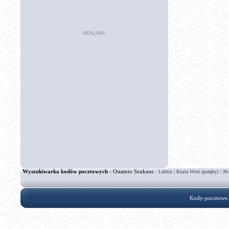
REKLAMA
Wyszukiwarka kodów pocztowych
- Ostatnio Szukane :
|
|
Lublin
Kozia Wieś (poręby)
30
Kody-pocztowe.