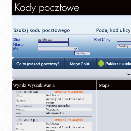
Kod Ulicy:
Ulica
Miasto
Woj.
Kod
Wyniki Wyszukiwania
Mapa
KOD:
[POKAŻ NA MAPIE]
02-791
[id]
Ulica:
Na Uboczu
numery od 1 do końca obie
Numer:
strony
Miejscowość:
Warszawa (ursynów)
Powiat:
Warszawa
Woj:
Mazowieckie
KOD:
[POKAŻ NA MAPIE]
60-115
[id]
Ulica:
Na Uboczu
numery od 1 do końca obie
Numer:
strony