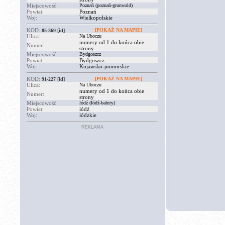
Miejscowość:
Poznań (poznań-grunwald)
Powiat:
Poznań
Woj:
Wielkopolskie
KOD:
[POKAŻ NA MAPIE]
85-369
[id]
Ulica:
Na Uboczu
numery od 1 do końca obie
Numer:
strony
Miejscowość:
Bydgoszcz
Powiat:
Bydgoszcz
Woj:
Kujawsko-pomorskie
KOD:
[POKAŻ NA MAPIE]
91-227
[id]
Ulica:
Na Uboczu
numery od 1 do końca obie
Numer:
strony
Miejscowość:
łódź (łódź-bałuty)
Powiat:
łódź
Woj:
łódzkie
REKLAMA