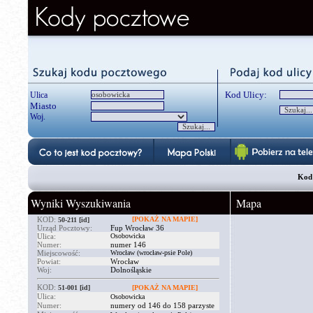
Kod Ulicy:
Ulica
Miasto
Woj.
Kod 
Wyniki Wyszukiwania
Mapa
KOD:
[POKAŻ NA MAPIE]
50-211
[id]
Urząd Pocztowy:
Fup Wrocław 36
Ulica:
Osobowicka
Numer:
numer 146
Miejscowość:
Wrocław (wrocław-psie Pole)
Powiat:
Wrocław
Woj:
Dolnośląskie
KOD:
51-001
[id]
[POKAŻ NA MAPIE]
Ulica:
Osobowicka
Numer:
numery od 146 do 158 parzyste