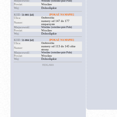
Miejscowość:
Wrocław (wrocław-psie Pole)
Powiat:
Wrocław
Woj:
Dolnośląskie
KOD:
[POKAŻ NA MAPIE]
51-001
[id]
Ulica:
Osobowicka
numery od 147 do 177
Numer:
nieparzyste
Miejscowość:
Wrocław (wrocław-psie Pole)
Powiat:
Wrocław
Woj:
Dolnośląskie
KOD:
[POKAŻ NA MAPIE]
51-004
[id]
Ulica:
Osobowicka
numery od 113 do 145 obie
Numer:
strony
Miejscowość:
Wrocław (wrocław-psie Pole)
Powiat:
Wrocław
Woj:
Dolnośląskie
REKLAMA