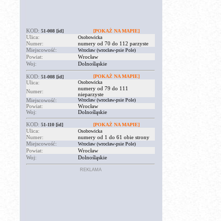
KOD:
51-008
[id]
[POKAŻ NA MAPIE]
Ulica:
Osobowicka
Numer:
numery od 70 do 112 parzyste
Miejscowość:
Wrocław (wrocław-psie Pole)
Powiat:
Wrocław
Woj:
Dolnośląskie
KOD:
[POKAŻ NA MAPIE]
51-008
[id]
Ulica:
Osobowicka
numery od 79 do 111
Numer:
nieparzyste
Miejscowość:
Wrocław (wrocław-psie Pole)
Powiat:
Wrocław
Woj:
Dolnośląskie
KOD:
51-110
[id]
[POKAŻ NA MAPIE]
Ulica:
Osobowicka
Numer:
numery od 1 do 61 obie strony
Miejscowość:
Wrocław (wrocław-psie Pole)
Powiat:
Wrocław
Woj:
Dolnośląskie
REKLAMA