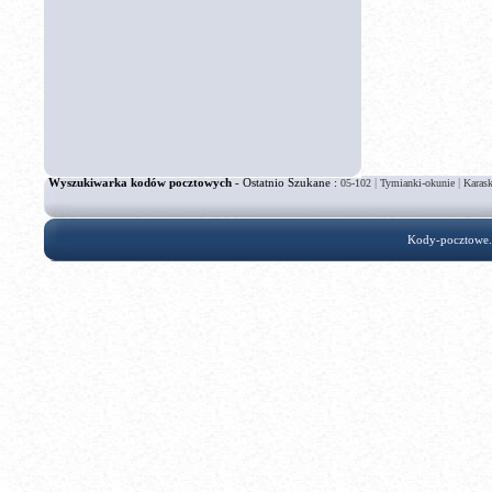
Wyszukiwarka kodów pocztowych
- Ostatnio Szukane :
|
|
05-102
Tymianki-okunie
Karask
Kody-pocztowe.