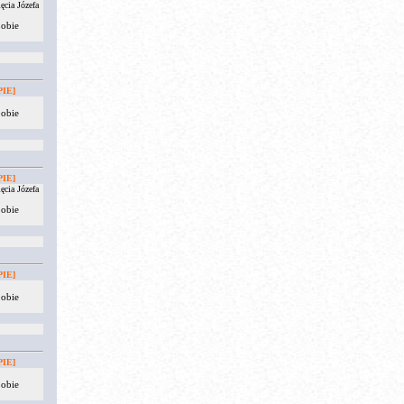
ęcia Józefa
 obie
IE]
 obie
IE]
ęcia Józefa
 obie
IE]
 obie
IE]
 obie