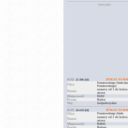
REKLAMA
KOD:
[POKAŻ NA MAP
25-386
[id]
Poniatowskiego Józefa (ksi
Ulica:
Poniatowskiego)
numery od 1 do końca
Numer:
strony
Miejscowość:
Kielce
Powiat:
Kielce
Woj:
świętokrzyskie
KOD:
[POKAŻ NA MAP
26-610
[id]
Ulica:
Poniatowskiego Józefa
numery od 1 do końca
Numer:
strony
Miejscowość:
Radom
Powiat:
Radom