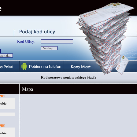
Kod Ulicy:
Kod pocztowy poniatowskiego józefa
Mapa
IE]
 obie
IE]
 obie