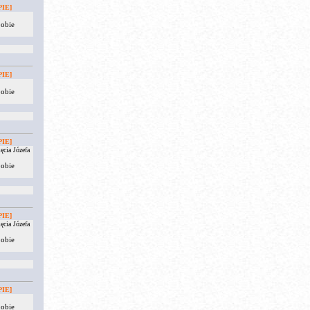
IE]
 obie
IE]
 obie
IE]
ęcia Józefa
 obie
IE]
ęcia Józefa
 obie
IE]
 obie