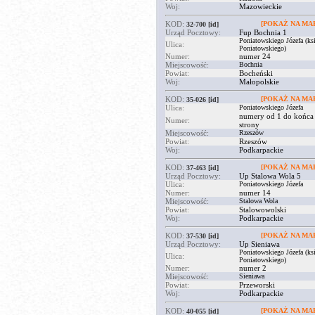
Woj:
Mazowieckie
KOD:
[POKAŻ NA MAP
32-700
[id]
Urząd Pocztowy:
Fup Bochnia 1
Poniatowskiego Józefa (ksi
Ulica:
Poniatowskiego)
Numer:
numer 24
Miejscowość:
Bochnia
Powiat:
Bocheński
Woj:
Małopolskie
KOD:
[POKAŻ NA MAP
35-026
[id]
Ulica:
Poniatowskiego Józefa
numery od 1 do końca
Numer:
strony
Miejscowość:
Rzeszów
Powiat:
Rzeszów
Woj:
Podkarpackie
KOD:
[POKAŻ NA MAP
37-463
[id]
Urząd Pocztowy:
Up Stalowa Wola 5
Ulica:
Poniatowskiego Józefa
Numer:
numer 14
Miejscowość:
Stalowa Wola
Powiat:
Stalowowolski
Woj:
Podkarpackie
KOD:
[POKAŻ NA MAP
37-530
[id]
Urząd Pocztowy:
Up Sieniawa
Poniatowskiego Józefa (ksi
Ulica:
Poniatowskiego)
Numer:
numer 2
Miejscowość:
Sieniawa
Powiat:
Przeworski
Woj:
Podkarpackie
KOD:
[POKAŻ NA MAP
40-055
[id]