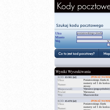
Ulica
Miasto
Woj.
Wyniki Wyszukiwania
KOD:
[POKAŻ NA MAP
03-901
[id]
Ulica:
Poniatowskiego Józefa Al.
numery od 1 do końca
Numer:
strony
Miejscowość:
Warszawa (praga-południe)
Powiat:
Warszawa
Woj:
Mazowieckie
KOD:
[POKAŻ NA MAP
05-070
[id]
Ulica:
Poniatowskiego Józefa
numery od 1 do końca
Numer:
strony