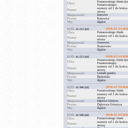
Poniatowskiego Józefa (ksi
Ulica:
Poniatowskiego)
numery od 1 do końca
Numer:
strony
Miejscowość:
Katowice
Powiat:
Katowice
Woj:
śląskie
KOD:
[POKAŻ NA MAP
41-215
[id]
Ulica:
Poniatowskiego Józefa
numery od 1 do końca
Numer:
strony
Miejscowość:
Sosnowiec
Powiat:
Sosnowiec
Woj:
śląskie
KOD:
[POKAŻ NA MAP
41-253
[id]
Poniatowskiego Józefa (ksi
Ulica:
Poniatowskiego)
numery od 1 do końca
Numer:
strony
Miejscowość:
Czeladź (piaski)
Powiat:
Będziński
Woj:
śląskie
KOD:
[POKAŻ NA MAP
41-300
[id]
Ulica:
Poniatowskiego Józefa
numery od 1 do końca
Numer:
strony
Miejscowość:
Dąbrowa Górnicza
Powiat:
Dąbrowa Górnicza
Woj:
śląskie
KOD:
[POKAŻ NA MAP
41-500
[id]
Ulica:
Poniatowskiego Józefa
numery od 1 do końca
Numer:
strony