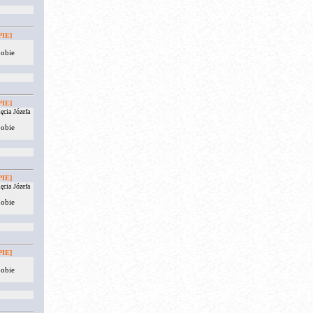
IE]
 obie
IE]
ęcia Józefa
 obie
IE]
ęcia Józefa
 obie
IE]
 obie