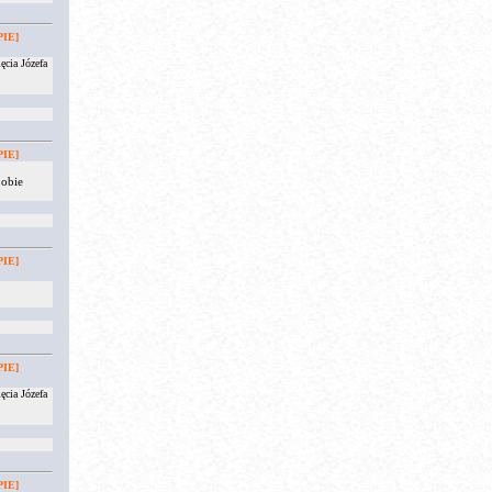
IE]
ęcia Józefa
IE]
 obie
IE]
IE]
ęcia Józefa
IE]