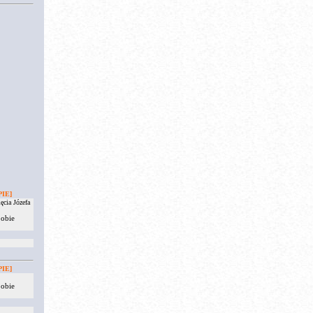
IE]
ęcia Józefa
 obie
IE]
 obie