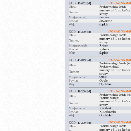
KOD:
[POKAŻ NA MAP
43-602
[id]
Ulica:
Poniatowskiego Józefa
numery od 1 do końca
Numer:
strony
Miejscowość:
Jaworzno
Powiat:
Jaworzno
Woj:
śląskie
KOD:
[POKAŻ NA MAP
44-200
[id]
Ulica:
Poniatowskiego Józefa
numery od 1 do końca
Numer:
strony
Miejscowość:
Rybnik
Powiat:
Rybnik
Woj:
śląskie
KOD:
[POKAŻ NA MAP
45-049
[id]
Poniatowskiego Józefa (ksi
Ulica:
Poniatowskiego)
numery od 1 do końca
Numer:
strony
Miejscowość:
Opole
Powiat:
Opole
Woj:
Opolskie
KOD:
[POKAŻ NA MAP
46-200
[id]
Poniatowskiego Józefa (ksi
Ulica:
Poniatowskiego)
numery od 1 do końca
Numer:
strony
Miejscowość:
Kluczbork
Powiat:
Kluczborski
Woj:
Opolskie
KOD:
[POKAŻ NA MAP
47-200
[id]
Ulica:
Poniatowskiego Józefa
numery od 1 do końca