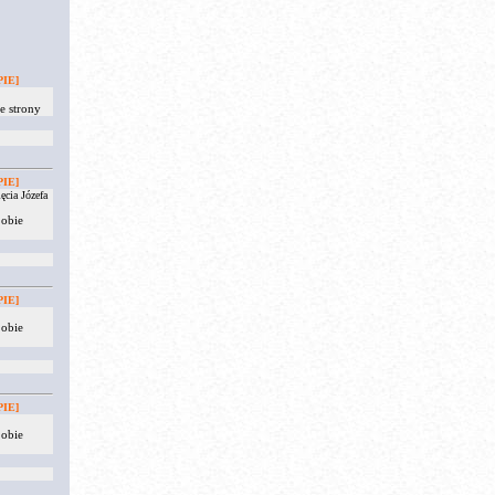
IE]
e strony
IE]
ęcia Józefa
 obie
IE]
 obie
IE]
 obie