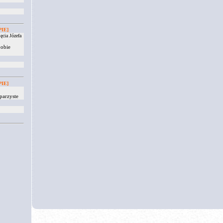
IE]
ęcia Józefa
 obie
IE]
parzyste