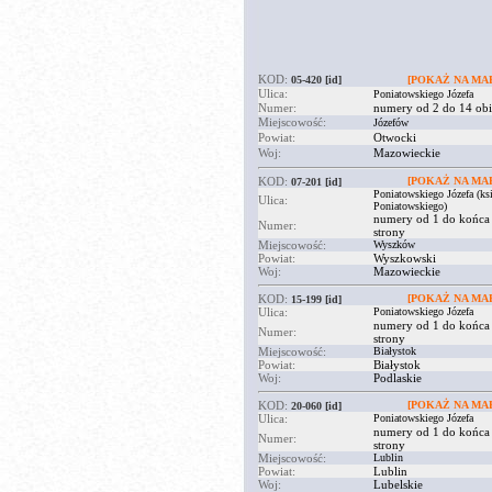
KOD:
05-420
[id]
[POKAŻ NA MAP
Ulica:
Poniatowskiego Józefa
Numer:
numery od 2 do 14 obi
Miejscowość:
Józefów
Powiat:
Otwocki
Woj:
Mazowieckie
KOD:
[POKAŻ NA MAP
07-201
[id]
Poniatowskiego Józefa (ksi
Ulica:
Poniatowskiego)
numery od 1 do końca
Numer:
strony
Miejscowość:
Wyszków
Powiat:
Wyszkowski
Woj:
Mazowieckie
KOD:
[POKAŻ NA MAP
15-199
[id]
Ulica:
Poniatowskiego Józefa
numery od 1 do końca
Numer:
strony
Miejscowość:
Białystok
Powiat:
Białystok
Woj:
Podlaskie
KOD:
[POKAŻ NA MAP
20-060
[id]
Ulica:
Poniatowskiego Józefa
numery od 1 do końca
Numer:
strony
Miejscowość:
Lublin
Powiat:
Lublin
Woj:
Lubelskie