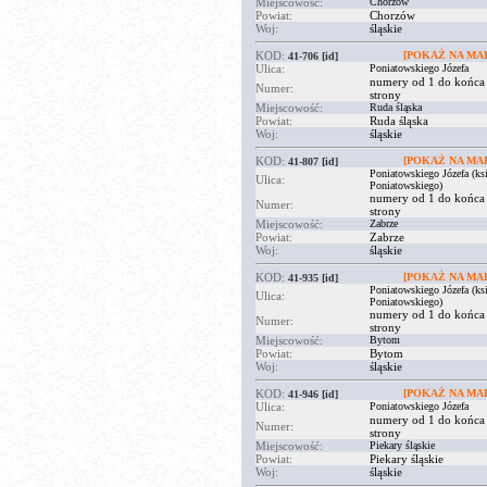
Miejscowość:
Chorzów
Powiat:
Chorzów
Woj:
śląskie
KOD:
[POKAŻ NA MAP
41-706
[id]
Ulica:
Poniatowskiego Józefa
numery od 1 do końca
Numer:
strony
Miejscowość:
Ruda śląska
Powiat:
Ruda śląska
Woj:
śląskie
KOD:
[POKAŻ NA MAP
41-807
[id]
Poniatowskiego Józefa (ksi
Ulica:
Poniatowskiego)
numery od 1 do końca
Numer:
strony
Miejscowość:
Zabrze
Powiat:
Zabrze
Woj:
śląskie
KOD:
[POKAŻ NA MAP
41-935
[id]
Poniatowskiego Józefa (ksi
Ulica:
Poniatowskiego)
numery od 1 do końca
Numer:
strony
Miejscowość:
Bytom
Powiat:
Bytom
Woj:
śląskie
KOD:
[POKAŻ NA MAP
41-946
[id]
Ulica:
Poniatowskiego Józefa
numery od 1 do końca
Numer:
strony
Miejscowość:
Piekary śląskie
Powiat:
Piekary śląskie
Woj:
śląskie