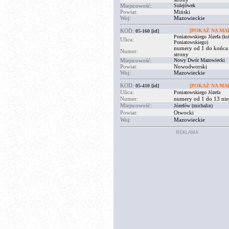
Miejscowość:
Sulejówek
Powiat:
Miński
Woj:
Mazowieckie
KOD:
[POKAŻ NA MAP
05-160
[id]
Poniatowskiego Józefa (ksi
Ulica:
Poniatowskiego)
numery od 1 do końca
Numer:
strony
Miejscowość:
Nowy Dwór Mazowiecki
Powiat:
Nowodworski
Woj:
Mazowieckie
KOD:
05-410
[id]
[POKAŻ NA MAP
Ulica:
Poniatowskiego Józefa
Numer:
numery od 1 do 13 nie
Miejscowość:
Józefów (michalin)
Powiat:
Otwocki
Woj:
Mazowieckie
REKLAMA