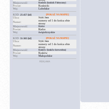
Miejscowość:
Kraśnik (kraśnik Fabryczny)
Powiat:
Kraśnicki
Woj:
Lubelskie
KOD:
[POKAŻ NA MAPIE]
25-457
[id]
Ulica:
Styki Jana
numery od 1 do końca obie
Numer:
strony
Miejscowość:
Kielce
Powiat:
Kielce
Woj:
świętokrzyskie
KOD:
[POKAŻ NA MAPIE]
31-303
[id]
Ulica:
Styki Jana
numery od 1 do końca obie
Numer:
strony
Miejscowość:
Kraków (kraków-krowodrza)
Powiat:
Kraków
Woj:
Małopolskie
REKLAMA