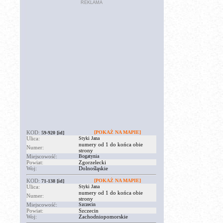
REKLAMA
KOD:
[POKAŻ NA MAPIE]
59-920
[id]
Ulica:
Styki Jana
numery od 1 do końca obie
Numer:
strony
Miejscowość:
Bogatynia
Powiat:
Zgorzelecki
Woj:
Dolnośląskie
KOD:
[POKAŻ NA MAPIE]
71-138
[id]
Ulica:
Styki Jana
numery od 1 do końca obie
Numer:
strony
Miejscowość:
Szczecin
Powiat:
Szczecin
Woj:
Zachodniopomorskie