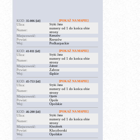
KOD:
[POKAŻ NA MAPIE]
35-006
[id]
Ulica:
Styki Jana
numery od 1 do końca obie
Numer:
strony
Miejscowość:
Rzeszów
Powiat:
Rzeszów
Woj:
Podkarpackie
KOD:
[POKAŻ NA MAPIE]
41-811
[id]
Ulica:
Styki Jana
numery od 1 do końca obie
Numer:
strony
Miejscowość:
Zabrze
Powiat:
Zabrze
Woj:
śląskie
KOD:
[POKAŻ NA MAPIE]
45-753
[id]
Ulica:
Styki Jana
numery od 1 do końca obie
Numer:
strony
Miejscowość:
Opole
Powiat:
Opole
Woj:
Opolskie
KOD:
[POKAŻ NA MAPIE]
46-200
[id]
Ulica:
Styki Jana
numery od 1 do końca obie
Numer:
strony
Miejscowość:
Kluczbork
Powiat:
Kluczborski
Woj:
Opolskie