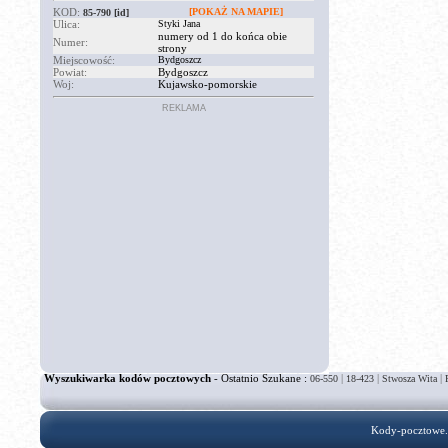
KOD:
[POKAŻ NA MAPIE]
85-790
[id]
Ulica:
Styki Jana
numery od 1 do końca obie
Numer:
strony
Miejscowość:
Bydgoszcz
Powiat:
Bydgoszcz
Woj:
Kujawsko-pomorskie
REKLAMA
Wyszukiwarka kodów pocztowych
- Ostatnio Szukane :
|
|
|
06-550
18-423
Stwosza Wita
Kody-pocztowe.