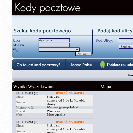
Kod Ulicy:
Ulica
Miasto
Woj.
Kod
Wyniki Wyszukiwania
Mapa
KOD:
[POKAŻ NA MAPIE]
03-928
[id]
Ulica:
Styki Jana
numery od 1 do końca obie
Numer:
strony
Miejscowość:
Warszawa (praga-południe)
Powiat:
Warszawa
Woj:
Mazowieckie
KOD:
[POKAŻ NA MAPIE]
23-204
[id]
Ulica:
Styki Jana
numery od 1 do końca obie
Numer:
strony