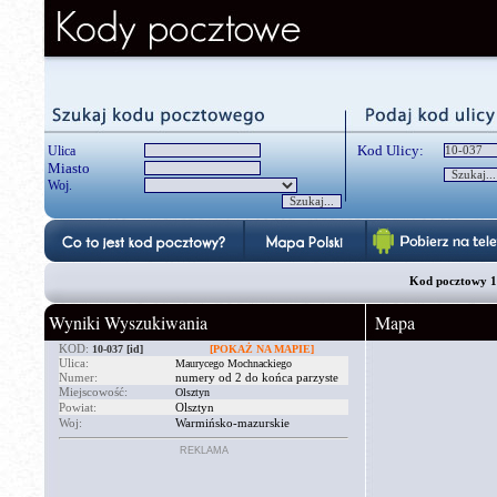
Kod Ulicy:
Ulica
Miasto
Woj.
Kod pocztowy 1
Wyniki Wyszukiwania
Mapa
KOD:
10-037
[id]
[POKAŻ NA MAPIE]
Ulica:
Maurycego Mochnackiego
Numer:
numery od 2 do końca parzyste
Miejscowość:
Olsztyn
Powiat:
Olsztyn
Woj:
Warmińsko-mazurskie
REKLAMA