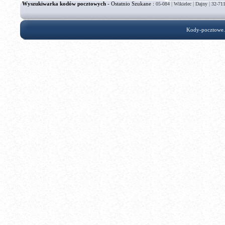
Wyszukiwarka kodów pocztowych
- Ostatnio Szukane :
|
|
|
05-084
Wikielec
Dajny
32-71
Kody-pocztowe.