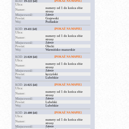
KOD:
[POKAŻ NA MAPIE]
19-222
[id]
Ulica:
numery od 1 do końca obie
Numer:
strony
Miejscowość:
Zalesie
Powiat:
Grajewski
Woj:
Podlaskie
KOD:
[POKAŻ NA MAPIE]
19-411
[id]
Ulica:
numery od 1 do końca obie
Numer:
strony
Miejscowość:
Zalesie
Powiat:
Olecki
Woj:
Warmińsko-mazurskie
KOD:
[POKAŻ NA MAPIE]
21-020
[id]
Ulica:
numery od 1 do końca obie
Numer:
strony
Miejscowość:
Zalesie
Powiat:
łęczyński
Woj:
Lubelskie
KOD:
[POKAŻ NA MAPIE]
21-025
[id]
Ulica:
numery od 1 do końca obie
Numer:
strony
Miejscowość:
Zalesie
Powiat:
Lubelski
Woj:
Lubelskie
KOD:
[POKAŻ NA MAPIE]
21-400
[id]
Ulica:
numery od 1 do końca obie
Numer:
strony
Miejscowość:
Zalesie