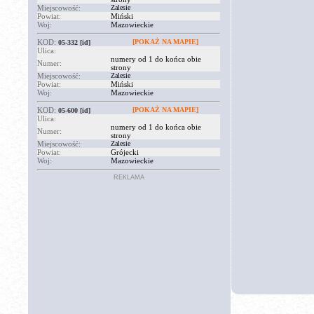
Miejscowość:
Zalesie
Powiat:
Miński
Woj:
Mazowieckie
KOD:
[POKAŻ NA MAPIE]
05-332
[id]
Ulica:
numery od 1 do końca obie
Numer:
strony
Miejscowość:
Zalesie
Powiat:
Miński
Woj:
Mazowieckie
KOD:
[POKAŻ NA MAPIE]
05-600
[id]
Ulica:
numery od 1 do końca obie
Numer:
strony
Miejscowość:
Zalesie
Powiat:
Grójecki
Woj:
Mazowieckie
REKLAMA