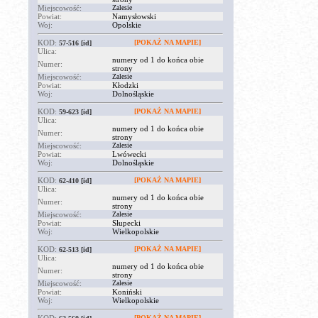
Miejscowość:
Zalesie
Powiat:
Namysłowski
Woj:
Opolskie
KOD:
[POKAŻ NA MAPIE]
57-516
[id]
Ulica:
numery od 1 do końca obie
Numer:
strony
Miejscowość:
Zalesie
Powiat:
Kłodzki
Woj:
Dolnośląskie
KOD:
[POKAŻ NA MAPIE]
59-623
[id]
Ulica:
numery od 1 do końca obie
Numer:
strony
Miejscowość:
Zalesie
Powiat:
Lwówecki
Woj:
Dolnośląskie
KOD:
[POKAŻ NA MAPIE]
62-410
[id]
Ulica:
numery od 1 do końca obie
Numer:
strony
Miejscowość:
Zalesie
Powiat:
Słupecki
Woj:
Wielkopolskie
KOD:
[POKAŻ NA MAPIE]
62-513
[id]
Ulica:
numery od 1 do końca obie
Numer:
strony
Miejscowość:
Zalesie
Powiat:
Koniński
Woj:
Wielkopolskie
[POKAŻ NA MAPIE]