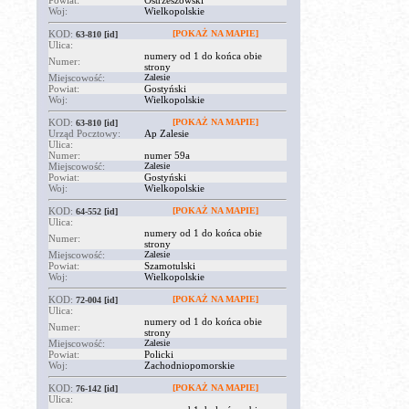
Powiat:
Ostrzeszowski
Woj:
Wielkopolskie
KOD:
[POKAŻ NA MAPIE]
63-810
[id]
Ulica:
numery od 1 do końca obie
Numer:
strony
Miejscowość:
Zalesie
Powiat:
Gostyński
Woj:
Wielkopolskie
KOD:
[POKAŻ NA MAPIE]
63-810
[id]
Urząd Pocztowy:
Ap Zalesie
Ulica:
Numer:
numer 59a
Miejscowość:
Zalesie
Powiat:
Gostyński
Woj:
Wielkopolskie
KOD:
[POKAŻ NA MAPIE]
64-552
[id]
Ulica:
numery od 1 do końca obie
Numer:
strony
Miejscowość:
Zalesie
Powiat:
Szamotulski
Woj:
Wielkopolskie
KOD:
[POKAŻ NA MAPIE]
72-004
[id]
Ulica:
numery od 1 do końca obie
Numer:
strony
Miejscowość:
Zalesie
Powiat:
Policki
Woj:
Zachodniopomorskie
KOD:
[POKAŻ NA MAPIE]
76-142
[id]
Ulica: