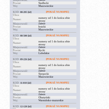
Miejscowość:
Powiat:
Siedlecki
Woj:
Mazowieckie
KOD:
[POKAŻ NA MAPIE]
08-205
[id]
Ulica:
numery od 1 do końca obie
Numer:
strony
Miejscowość:
Zalesie
Powiat:
łosicki
Woj:
Mazowieckie
KOD:
[POKAŻ NA MAPIE]
08-500
[id]
Ulica:
numery od 1 do końca obie
Numer:
strony
Miejscowość:
Zalesie
Powiat:
Rycki
Woj:
Lubelskie
KOD:
[POKAŻ NA MAPIE]
09-226
[id]
Ulica:
numery od 1 do końca obie
Numer:
strony
Miejscowość:
Zalesie
Powiat:
Sierpecki
Woj:
Mazowieckie
KOD:
[POKAŻ NA MAPIE]
11-010
[id]
Ulica:
numery od 1 do końca obie
Numer:
strony
Miejscowość:
Zalesie
Powiat:
Olsztyński
Woj:
Warmińsko-mazurskie
KOD:
[POKAŻ NA MAPIE]
12-120
[id]