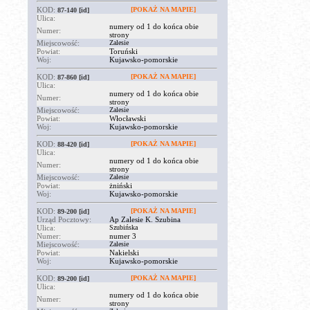
KOD:
[POKAŻ NA MAPIE]
87-140
[id]
Ulica:
numery od 1 do końca obie
Numer:
strony
Miejscowość:
Zalesie
Powiat:
Toruński
Woj:
Kujawsko-pomorskie
KOD:
[POKAŻ NA MAPIE]
87-860
[id]
Ulica:
numery od 1 do końca obie
Numer:
strony
Miejscowość:
Zalesie
Powiat:
Włocławski
Woj:
Kujawsko-pomorskie
KOD:
[POKAŻ NA MAPIE]
88-420
[id]
Ulica:
numery od 1 do końca obie
Numer:
strony
Miejscowość:
Zalesie
Powiat:
żniński
Woj:
Kujawsko-pomorskie
KOD:
[POKAŻ NA MAPIE]
89-200
[id]
Urząd Pocztowy:
Ap Zalesie K. Szubina
Ulica:
Szubińska
Numer:
numer 3
Miejscowość:
Zalesie
Powiat:
Nakielski
Woj:
Kujawsko-pomorskie
KOD:
[POKAŻ NA MAPIE]
89-200
[id]
Ulica:
numery od 1 do końca obie
Numer:
strony