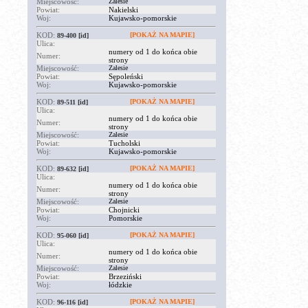
Miejscowość:
Zalesie
Powiat:
Nakielski
Woj:
Kujawsko-pomorskie
KOD:
[POKAŻ NA MAPIE]
89-400
[id]
Ulica:
numery od 1 do końca obie
Numer:
strony
Miejscowość:
Zalesie
Powiat:
Sępoleński
Woj:
Kujawsko-pomorskie
KOD:
[POKAŻ NA MAPIE]
89-511
[id]
Ulica:
numery od 1 do końca obie
Numer:
strony
Miejscowość:
Zalesie
Powiat:
Tucholski
Woj:
Kujawsko-pomorskie
KOD:
[POKAŻ NA MAPIE]
89-632
[id]
Ulica:
numery od 1 do końca obie
Numer:
strony
Miejscowość:
Zalesie
Powiat:
Chojnicki
Woj:
Pomorskie
KOD:
[POKAŻ NA MAPIE]
95-060
[id]
Ulica:
numery od 1 do końca obie
Numer:
strony
Miejscowość:
Zalesie
Powiat:
Brzeziński
Woj:
łódzkie
KOD:
[POKAŻ NA MAPIE]
96-116
[id]