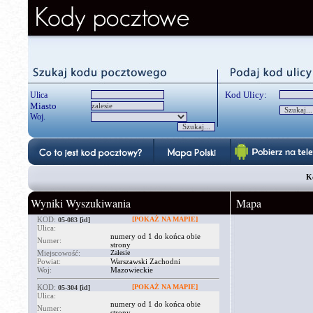
Kod Ulicy:
Ulica
Miasto
Woj.
K
Wyniki Wyszukiwania
Mapa
KOD:
[POKAŻ NA MAPIE]
05-083
[id]
Ulica:
numery od 1 do końca obie
Numer:
strony
Miejscowość:
Zalesie
Powiat:
Warszawski Zachodni
Woj:
Mazowieckie
KOD:
[POKAŻ NA MAPIE]
05-304
[id]
Ulica:
numery od 1 do końca obie
Numer:
strony