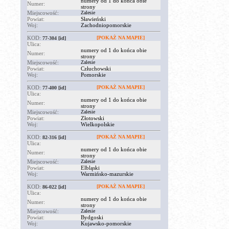
numery od 1 do końca obie
Numer:
strony
Miejscowość:
Zalesie
Powiat:
Sławieński
Woj:
Zachodniopomorskie
KOD:
[POKAŻ NA MAPIE]
77-304
[id]
Ulica:
numery od 1 do końca obie
Numer:
strony
Miejscowość:
Zalesie
Powiat:
Człuchowski
Woj:
Pomorskie
KOD:
[POKAŻ NA MAPIE]
77-400
[id]
Ulica:
numery od 1 do końca obie
Numer:
strony
Miejscowość:
Zalesie
Powiat:
Złotowski
Woj:
Wielkopolskie
KOD:
[POKAŻ NA MAPIE]
82-316
[id]
Ulica:
numery od 1 do końca obie
Numer:
strony
Miejscowość:
Zalesie
Powiat:
Elbląski
Woj:
Warmińsko-mazurskie
KOD:
[POKAŻ NA MAPIE]
86-022
[id]
Ulica:
numery od 1 do końca obie
Numer:
strony
Miejscowość:
Zalesie
Powiat:
Bydgoski
Woj:
Kujawsko-pomorskie