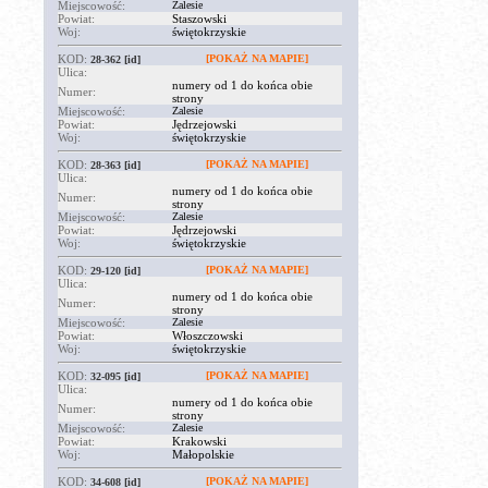
Miejscowość:
Zalesie
Powiat:
Staszowski
Woj:
świętokrzyskie
KOD:
[POKAŻ NA MAPIE]
28-362
[id]
Ulica:
numery od 1 do końca obie
Numer:
strony
Miejscowość:
Zalesie
Powiat:
Jędrzejowski
Woj:
świętokrzyskie
KOD:
[POKAŻ NA MAPIE]
28-363
[id]
Ulica:
numery od 1 do końca obie
Numer:
strony
Miejscowość:
Zalesie
Powiat:
Jędrzejowski
Woj:
świętokrzyskie
KOD:
[POKAŻ NA MAPIE]
29-120
[id]
Ulica:
numery od 1 do końca obie
Numer:
strony
Miejscowość:
Zalesie
Powiat:
Włoszczowski
Woj:
świętokrzyskie
KOD:
[POKAŻ NA MAPIE]
32-095
[id]
Ulica:
numery od 1 do końca obie
Numer:
strony
Miejscowość:
Zalesie
Powiat:
Krakowski
Woj:
Małopolskie
KOD:
[POKAŻ NA MAPIE]
34-608
[id]