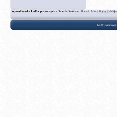
Wyszukiwarka kodów pocztowych
- Ostatnio Szukane :
|
|
Horoszki Małe
Silginy
Madejew
Kody-pocztowe.