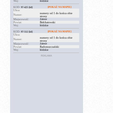
Woj:
łódzkie
KOD:
[POKAŻ NA MAPIE]
97-425
[id]
Ulica:
numery od 1 do końca obie
Numer:
strony
Miejscowość:
Zalesie
Powiat:
Bełchatowski
Woj:
łódzkie
KOD:
[POKAŻ NA MAPIE]
97-512
[id]
Ulica:
numery od 1 do końca obie
Numer:
strony
Miejscowość:
Zalesie
Powiat:
Radomszczański
Woj:
łódzkie
REKLAMA