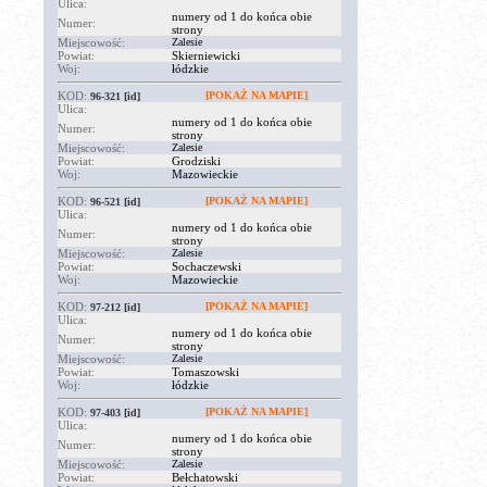
Ulica:
numery od 1 do końca obie
Numer:
strony
Miejscowość:
Zalesie
Powiat:
Skierniewicki
Woj:
łódzkie
KOD:
[POKAŻ NA MAPIE]
96-321
[id]
Ulica:
numery od 1 do końca obie
Numer:
strony
Miejscowość:
Zalesie
Powiat:
Grodziski
Woj:
Mazowieckie
KOD:
[POKAŻ NA MAPIE]
96-521
[id]
Ulica:
numery od 1 do końca obie
Numer:
strony
Miejscowość:
Zalesie
Powiat:
Sochaczewski
Woj:
Mazowieckie
KOD:
[POKAŻ NA MAPIE]
97-212
[id]
Ulica:
numery od 1 do końca obie
Numer:
strony
Miejscowość:
Zalesie
Powiat:
Tomaszowski
Woj:
łódzkie
KOD:
[POKAŻ NA MAPIE]
97-403
[id]
Ulica:
numery od 1 do końca obie
Numer:
strony
Miejscowość:
Zalesie
Powiat:
Bełchatowski