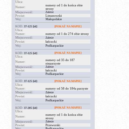
Ulica:
numery od 1 do końca obie
Numer:
strony
Miejscowość:
Zalesie
Powiat:
Limanowski
Woj:
Małopolskie
KOD:
37-125
[id]
[POKAŻ NA MAPIE]
Ulica:
Numer:
numery od 1 do 274 obie strony
Miejscowość:
Zalesie
Powiat:
łańcucki
Woj:
Podkarpackie
KOD:
[POKAŻ NA MAPIE]
37-125
[id]
Ulica:
numery od 35 do 187
Numer:
nieparzyste
Miejscowość:
Zalesie
Powiat:
łańcucki
Woj:
Podkarpackie
KOD:
37-125
[id]
[POKAŻ NA MAPIE]
Ulica:
Numer:
numery od 58 do 184a parzyste
Miejscowość:
Zalesie
Powiat:
łańcucki
Woj:
Podkarpackie
KOD:
[POKAŻ NA MAPIE]
37-205
[id]
Ulica:
numery od 1 do końca obie
Numer:
strony
Miejscowość:
Zalesie
Powiat:
Przeworski
Woj:
Podkarpackie