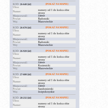
KOD:
[POKAŻ NA MAPIE]
26-640
[id]
Ulica:
numery od 1 do końca obie
Numer:
strony
Miejscowość:
Zalesie
Powiat:
Radomski
Woj:
Mazowieckie
KOD:
[POKAŻ NA MAPIE]
26-670
[id]
Ulica:
numery od 1 do końca obie
Numer:
strony
Miejscowość:
Zalesie
Powiat:
Radomski
Woj:
Mazowieckie
KOD:
[POKAŻ NA MAPIE]
26-920
[id]
Ulica:
numery od 1 do końca obie
Numer:
strony
Miejscowość:
Zalesie
Powiat:
Kozienicki
Woj:
Mazowieckie
KOD:
[POKAŻ NA MAPIE]
27-600
[id]
Ulica:
numery od 1 do końca obie
Numer:
strony
Miejscowość:
Zalesie
Powiat:
Sandomierski
Woj:
świętokrzyskie
KOD:
[POKAŻ NA MAPIE]
28-232
[id]
Ulica:
numery od 1 do końca obie
Numer:
strony