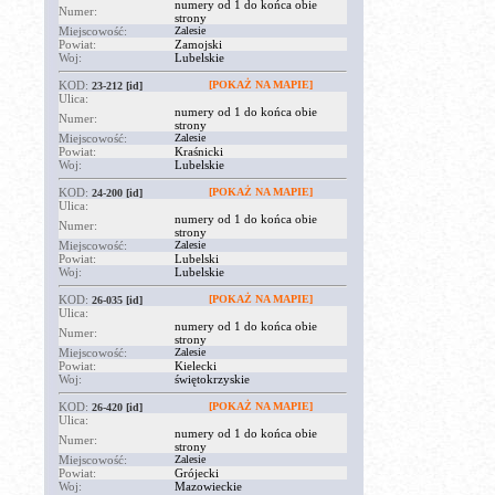
numery od 1 do końca obie
Numer:
strony
Miejscowość:
Zalesie
Powiat:
Zamojski
Woj:
Lubelskie
KOD:
[POKAŻ NA MAPIE]
23-212
[id]
Ulica:
numery od 1 do końca obie
Numer:
strony
Miejscowość:
Zalesie
Powiat:
Kraśnicki
Woj:
Lubelskie
KOD:
[POKAŻ NA MAPIE]
24-200
[id]
Ulica:
numery od 1 do końca obie
Numer:
strony
Miejscowość:
Zalesie
Powiat:
Lubelski
Woj:
Lubelskie
KOD:
[POKAŻ NA MAPIE]
26-035
[id]
Ulica:
numery od 1 do końca obie
Numer:
strony
Miejscowość:
Zalesie
Powiat:
Kielecki
Woj:
świętokrzyskie
KOD:
[POKAŻ NA MAPIE]
26-420
[id]
Ulica:
numery od 1 do końca obie
Numer:
strony
Miejscowość:
Zalesie
Powiat:
Grójecki
Woj:
Mazowieckie