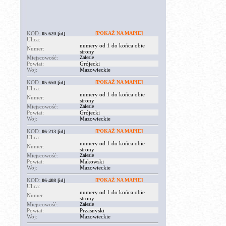
KOD:
[POKAŻ NA MAPIE]
05-620
[id]
Ulica:
numery od 1 do końca obie
Numer:
strony
Miejscowość:
Zalesie
Powiat:
Grójecki
Woj:
Mazowieckie
KOD:
[POKAŻ NA MAPIE]
05-650
[id]
Ulica:
numery od 1 do końca obie
Numer:
strony
Miejscowość:
Zalesie
Powiat:
Grójecki
Woj:
Mazowieckie
KOD:
[POKAŻ NA MAPIE]
06-213
[id]
Ulica:
numery od 1 do końca obie
Numer:
strony
Miejscowość:
Zalesie
Powiat:
Makowski
Woj:
Mazowieckie
KOD:
[POKAŻ NA MAPIE]
06-408
[id]
Ulica:
numery od 1 do końca obie
Numer:
strony
Miejscowość:
Zalesie
Powiat:
Przasnyski
Woj:
Mazowieckie