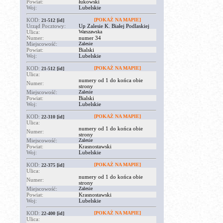
Powiat:
łukowski
Woj:
Lubelskie
KOD:
[POKAŻ NA MAPIE]
21-512
[id]
Urząd Pocztowy:
Up Zalesie K. Białej Podlaskiej
Ulica:
Warszawska
Numer:
numer 34
Miejscowość:
Zalesie
Powiat:
Bialski
Woj:
Lubelskie
KOD:
[POKAŻ NA MAPIE]
21-512
[id]
Ulica:
numery od 1 do końca obie
Numer:
strony
Miejscowość:
Zalesie
Powiat:
Bialski
Woj:
Lubelskie
KOD:
[POKAŻ NA MAPIE]
22-310
[id]
Ulica:
numery od 1 do końca obie
Numer:
strony
Miejscowość:
Zalesie
Powiat:
Krasnostawski
Woj:
Lubelskie
KOD:
[POKAŻ NA MAPIE]
22-375
[id]
Ulica:
numery od 1 do końca obie
Numer:
strony
Miejscowość:
Zalesie
Powiat:
Krasnostawski
Woj:
Lubelskie
KOD:
[POKAŻ NA MAPIE]
22-400
[id]
Ulica: