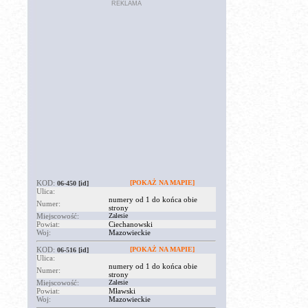
REKLAMA
KOD:
[POKAŻ NA MAPIE]
06-450
[id]
Ulica:
numery od 1 do końca obie
Numer:
strony
Miejscowość:
Zalesie
Powiat:
Ciechanowski
Woj:
Mazowieckie
KOD:
[POKAŻ NA MAPIE]
06-516
[id]
Ulica:
numery od 1 do końca obie
Numer:
strony
Miejscowość:
Zalesie
Powiat:
Mławski
Woj:
Mazowieckie