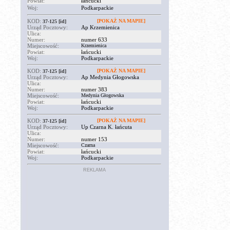
Powiat:
łańcucki
Woj:
Podkarpackie
KOD:
[POKAŻ NA MAPIE]
37-125
[id]
Urząd Pocztowy:
Ap Krzemienica
Ulica:
Numer:
numer 633
Miejscowość:
Krzemienica
Powiat:
łańcucki
Woj:
Podkarpackie
KOD:
[POKAŻ NA MAPIE]
37-125
[id]
Urząd Pocztowy:
Ap Medynia Głogowska
Ulica:
Numer:
numer 383
Miejscowość:
Medynia Głogowska
Powiat:
łańcucki
Woj:
Podkarpackie
KOD:
[POKAŻ NA MAPIE]
37-125
[id]
Urząd Pocztowy:
Up Czarna K. łańcuta
Ulica:
Numer:
numer 153
Miejscowość:
Czarna
Powiat:
łańcucki
Woj:
Podkarpackie
REKLAMA