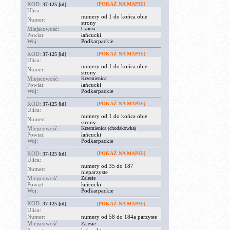
KOD:
[POKAŻ NA MAPIE]
37-125
[id]
Ulica:
numery od 1 do końca obie
Numer:
strony
Miejscowość:
Czarna
Powiat:
łańcucki
Woj:
Podkarpackie
KOD:
[POKAŻ NA MAPIE]
37-125
[id]
Ulica:
numery od 1 do końca obie
Numer:
strony
Miejscowość:
Krzemienica
Powiat:
łańcucki
Woj:
Podkarpackie
KOD:
[POKAŻ NA MAPIE]
37-125
[id]
Ulica:
numery od 1 do końca obie
Numer:
strony
Miejscowość:
Krzemienica (chodakówka)
Powiat:
łańcucki
Woj:
Podkarpackie
KOD:
[POKAŻ NA MAPIE]
37-125
[id]
Ulica:
numery od 35 do 187
Numer:
nieparzyste
Miejscowość:
Zalesie
Powiat:
łańcucki
Woj:
Podkarpackie
KOD:
37-125
[id]
[POKAŻ NA MAPIE]
Ulica:
Numer:
numery od 58 do 184a parzyste
Miejscowość:
Zalesie