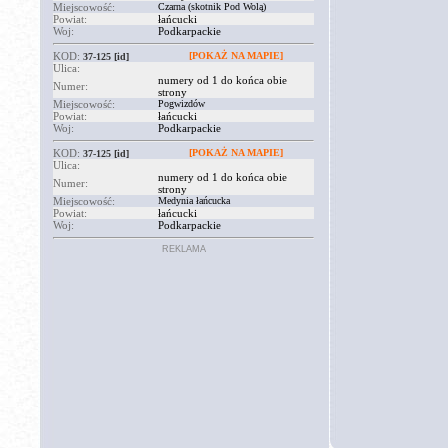
Miejscowość:
Czarna (skotnik Pod Wolą)
Powiat:
łańcucki
Woj:
Podkarpackie
KOD:
[POKAŻ NA MAPIE]
37-125
[id]
Ulica:
numery od 1 do końca obie
Numer:
strony
Miejscowość:
Pogwizdów
Powiat:
łańcucki
Woj:
Podkarpackie
KOD:
[POKAŻ NA MAPIE]
37-125
[id]
Ulica:
numery od 1 do końca obie
Numer:
strony
Miejscowość:
Medynia łańcucka
Powiat:
łańcucki
Woj:
Podkarpackie
REKLAMA