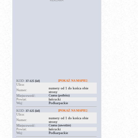
REKLAMA
KOD:
[POKAŻ NA MAPIE]
37-125
[id]
Ulica:
numery od 1 do końca obie
Numer:
strony
Miejscowość:
Czarna (podbórz)
Powiat:
łańcucki
Woj:
Podkarpackie
KOD:
[POKAŻ NA MAPIE]
37-125
[id]
Ulica:
numery od 1 do końca obie
Numer:
strony
Miejscowość:
Czarna (zawodzie)
Powiat:
łańcucki
Woj:
Podkarpackie