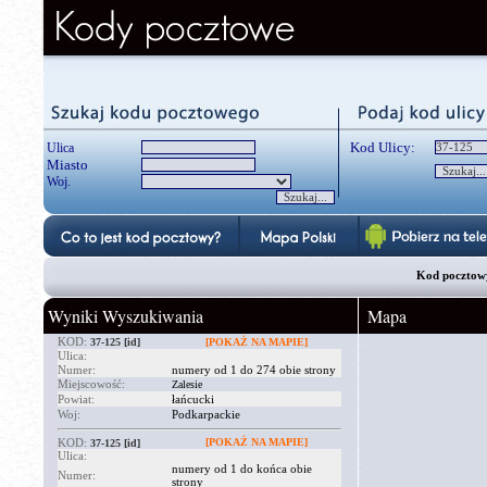
Kod Ulicy:
Ulica
Miasto
Woj.
Kod pocztowy 37-
Wyniki Wyszukiwania
Mapa
KOD:
37-125
[id]
[POKAŻ NA MAPIE]
Ulica:
Numer:
numery od 1 do 274 obie strony
Miejscowość:
Zalesie
Powiat:
łańcucki
Woj:
Podkarpackie
KOD:
[POKAŻ NA MAPIE]
37-125
[id]
Ulica:
numery od 1 do końca obie
Numer:
strony