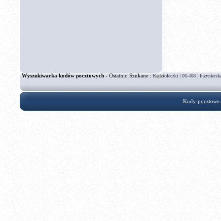
Wyszukiwarka kodów pocztowych
- Ostatnio Szukane :
|
|
Kądziołeczki
06-408
Inżyniersk
Kody-pocztowe.