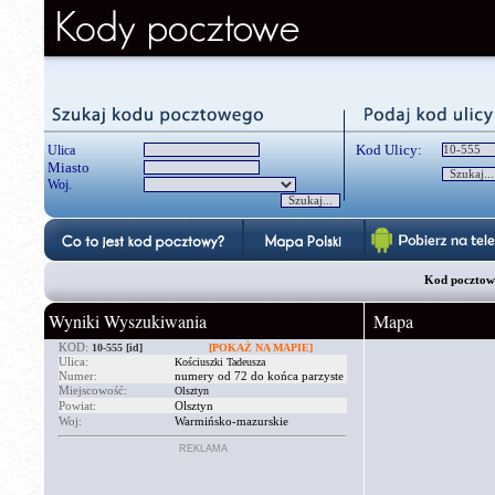
Kod Ulicy:
Ulica
Miasto
Woj.
Kod pocztowy
Wyniki Wyszukiwania
Mapa
KOD:
10-555
[id]
[POKAŻ NA MAPIE]
Ulica:
Kościuszki Tadeusza
Numer:
numery od 72 do końca parzyste
Miejscowość:
Olsztyn
Powiat:
Olsztyn
Woj:
Warmińsko-mazurskie
REKLAMA