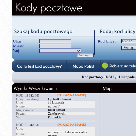
Kod Ulicy:
Ulica
Miasto
Woj.
Kod pocztowy 18-312 , 11 listopada, , , , , , , ,
Wyniki Wyszukiwania
Mapa
KOD:
[POKAŻ NA MAPIE]
18-312
[id]
Urząd Pocztowy:
Up Rutki Kossaki
Ulica:
11 Listopada
Numer:
numer 7
Miejscowość:
Rutki-kossaki
Powiat:
Zambrowski
Woj:
Podlaskie
KOD:
[POKAŻ NA MAPIE]
18-312
[id]
Ulica:
numery od 1 do końca obie
Numer:
strony