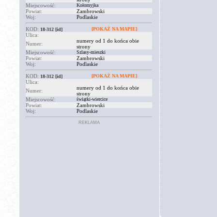
Miejscowość:
Kołomyjka
Powiat:
Zambrowski
Woj:
Podlaskie
KOD:
[POKAŻ NA MAPIE]
18-312
[id]
Ulica:
numery od 1 do końca obie
Numer:
strony
Miejscowość:
Szlasy-mieszki
Powiat:
Zambrowski
Woj:
Podlaskie
KOD:
[POKAŻ NA MAPIE]
18-312
[id]
Ulica:
numery od 1 do końca obie
Numer:
strony
Miejscowość:
świątki-wiercice
Powiat:
Zambrowski
Woj:
Podlaskie
REKLAMA