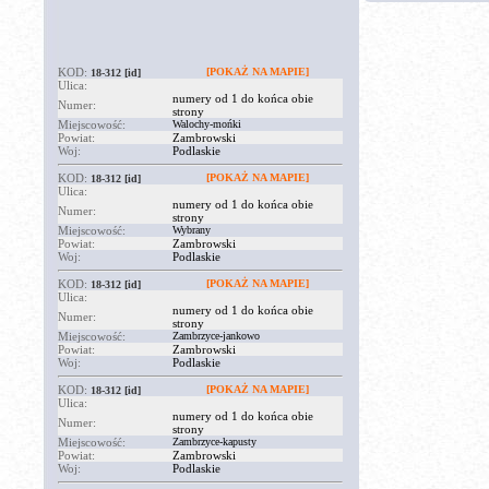
KOD:
[POKAŻ NA MAPIE]
18-312
[id]
Ulica:
numery od 1 do końca obie
Numer:
strony
Miejscowość:
Walochy-mońki
Powiat:
Zambrowski
Woj:
Podlaskie
KOD:
[POKAŻ NA MAPIE]
18-312
[id]
Ulica:
numery od 1 do końca obie
Numer:
strony
Miejscowość:
Wybrany
Powiat:
Zambrowski
Woj:
Podlaskie
KOD:
[POKAŻ NA MAPIE]
18-312
[id]
Ulica:
numery od 1 do końca obie
Numer:
strony
Miejscowość:
Zambrzyce-jankowo
Powiat:
Zambrowski
Woj:
Podlaskie
KOD:
[POKAŻ NA MAPIE]
18-312
[id]
Ulica:
numery od 1 do końca obie
Numer:
strony
Miejscowość:
Zambrzyce-kapusty
Powiat:
Zambrowski
Woj:
Podlaskie