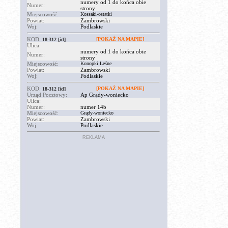
numery od 1 do końca obie
Numer:
strony
Miejscowość:
Kossaki-ostatki
Powiat:
Zambrowski
Woj:
Podlaskie
KOD:
[POKAŻ NA MAPIE]
18-312
[id]
Ulica:
numery od 1 do końca obie
Numer:
strony
Miejscowość:
Konopki Leśne
Powiat:
Zambrowski
Woj:
Podlaskie
KOD:
[POKAŻ NA MAPIE]
18-312
[id]
Urząd Pocztowy:
Ap Grądy-woniecko
Ulica:
Numer:
numer 14b
Miejscowość:
Grądy-woniecko
Powiat:
Zambrowski
Woj:
Podlaskie
REKLAMA