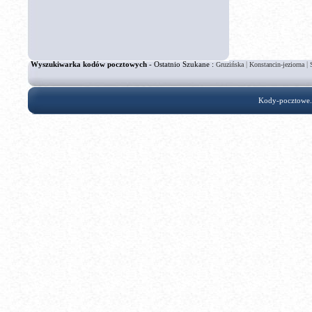
Wyszukiwarka kodów pocztowych
- Ostatnio Szukane :
|
|
Gruzińska
Konstancin-jeziorna
Kody-pocztowe.