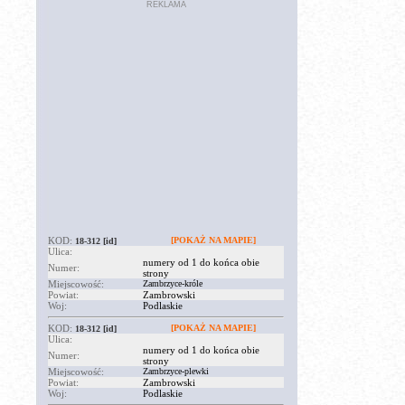
REKLAMA
KOD:
[POKAŻ NA MAPIE]
18-312
[id]
Ulica:
numery od 1 do końca obie
Numer:
strony
Miejscowość:
Zambrzyce-króle
Powiat:
Zambrowski
Woj:
Podlaskie
KOD:
[POKAŻ NA MAPIE]
18-312
[id]
Ulica:
numery od 1 do końca obie
Numer:
strony
Miejscowość:
Zambrzyce-plewki
Powiat:
Zambrowski
Woj:
Podlaskie