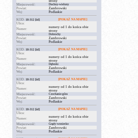
strony
Miejscowość:
Duchny-wieluny
Powiat:
Zambrowski
Woj:
Podlaskie
KOD:
[POKAŻ NA MAPIE]
18-312
[id]
Ulica:
numery od 1 do końca obie
Numer:
strony
Miejscowość:
Dobrochy
Powiat:
Zambrowski
Woj:
Podlaskie
KOD:
[POKAŻ NA MAPIE]
18-312
[id]
Ulica:
numery od 1 do końca obie
Numer:
strony
Miejscowość:
Dębniki
Powiat:
Zambrowski
Woj:
Podlaskie
KOD:
[POKAŻ NA MAPIE]
18-312
[id]
Ulica:
numery od 1 do końca obie
Numer:
strony
Miejscowość:
Czochanie-góra
Powiat:
Zambrowski
Woj:
Podlaskie
KOD:
[POKAŻ NA MAPIE]
18-312
[id]
Ulica:
numery od 1 do końca obie
Numer:
strony
Miejscowość:
Grądy-woniecko
Powiat:
Zambrowski
Woj:
Podlaskie