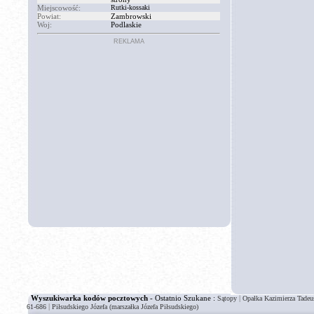
Miejscowość:
Rutki-kossaki
Powiat:
Zambrowski
Woj:
Podlaskie
REKLAMA
Wyszukiwarka kodów pocztowych
- Ostatnio Szukane :
|
Sątopy
Opałka Kazimierza Tadeus
|
61-686
Piłsudskiego Józefa (marszałka Józefa Piłsudskiego)