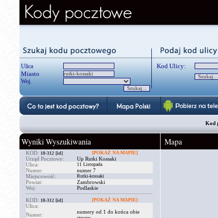
Kod Ulicy:
Ulica
Miasto
Woj.
Kod 
Wyniki Wyszukiwania
Mapa
KOD:
[POKAŻ NA MAPIE]
18-312
[id]
Urząd Pocztowy:
Up Rutki Kossaki
Ulica:
11 Listopada
Numer:
numer 7
Miejscowość:
Rutki-kossaki
Powiat:
Zambrowski
Woj:
Podlaskie
KOD:
[POKAŻ NA MAPIE]
18-312
[id]
Ulica:
numery od 1 do końca obie
Numer:
strony