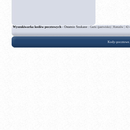
Wyszukiwarka kodów pocztowych
- Ostatnio Szukane :
|
|
Gacki (pastwisko)
Rzeszów
42-
Kody-pocztowe.