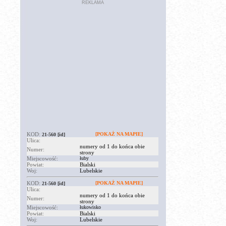
REKLAMA
KOD:
[POKAŻ NA MAPIE]
21-560
[id]
Ulica:
numery od 1 do końca obie
Numer:
strony
Miejscowość:
łuby
Powiat:
Bialski
Woj:
Lubelskie
KOD:
[POKAŻ NA MAPIE]
21-560
[id]
Ulica:
numery od 1 do końca obie
Numer:
strony
Miejscowość:
łukowisko
Powiat:
Bialski
Woj:
Lubelskie