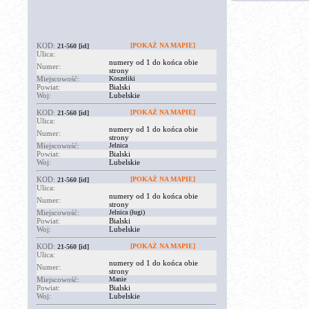
KOD:
[POKAŻ NA MAPIE]
21-560
[id]
Ulica:
numery od 1 do końca obie
Numer:
strony
Miejscowość:
Koszeliki
Powiat:
Bialski
Woj:
Lubelskie
KOD:
[POKAŻ NA MAPIE]
21-560
[id]
Ulica:
numery od 1 do końca obie
Numer:
strony
Miejscowość:
Jelnica
Powiat:
Bialski
Woj:
Lubelskie
KOD:
[POKAŻ NA MAPIE]
21-560
[id]
Ulica:
numery od 1 do końca obie
Numer:
strony
Miejscowość:
Jelnica (ługi)
Powiat:
Bialski
Woj:
Lubelskie
KOD:
[POKAŻ NA MAPIE]
21-560
[id]
Ulica:
numery od 1 do końca obie
Numer:
strony
Miejscowość:
Manie
Powiat:
Bialski
Woj:
Lubelskie