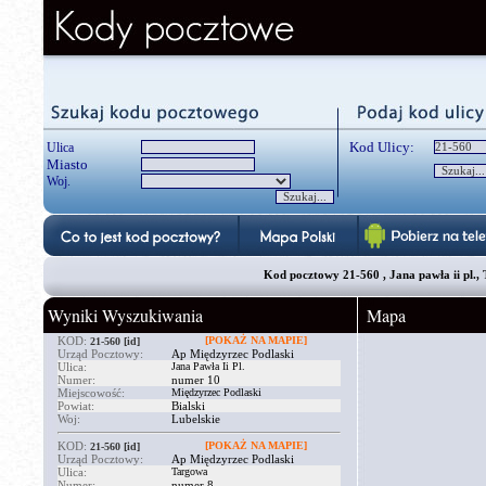
Kod Ulicy:
Ulica
Miasto
Woj.
Kod pocztowy 21-560 , Jana pawła ii pl., Targowa, 
Wyniki Wyszukiwania
Mapa
KOD:
[POKAŻ NA MAPIE]
21-560
[id]
Urząd Pocztowy:
Ap Międzyrzec Podlaski
Ulica:
Jana Pawła Ii Pl.
Numer:
numer 10
Miejscowość:
Międzyrzec Podlaski
Powiat:
Bialski
Woj:
Lubelskie
KOD:
[POKAŻ NA MAPIE]
21-560
[id]
Urząd Pocztowy:
Ap Międzyrzec Podlaski
Ulica:
Targowa
Numer:
numer 8