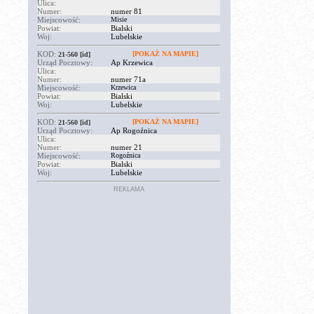
Ulica:
Numer:
numer 81
Miejscowość:
Misie
Powiat:
Bialski
Woj:
Lubelskie
KOD:
[POKAŻ NA MAPIE]
21-560
[id]
Urząd Pocztowy:
Ap Krzewica
Ulica:
Numer:
numer 71a
Miejscowość:
Krzewica
Powiat:
Bialski
Woj:
Lubelskie
KOD:
[POKAŻ NA MAPIE]
21-560
[id]
Urząd Pocztowy:
Ap Rogoźnica
Ulica:
Numer:
numer 21
Miejscowość:
Rogoźnica
Powiat:
Bialski
Woj:
Lubelskie
REKLAMA