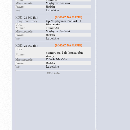
Miejscowość:
Międzyrzec Podlaski
Powiat:
Bialski
Woj:
Lubelskie
KOD:
[POKAŻ NA MAPIE]
21-560
[id]
Urząd Pocztowy:
Up Międzyrzec Podlaski 1
Ulica:
Warszawska
Numer:
numer 34
Miejscowość:
Międzyrzec Podlaski
Powiat:
Bialski
Woj:
Lubelskie
KOD:
[POKAŻ NA MAPIE]
21-560
[id]
Ulica:
numery od 1 do końca obie
Numer:
strony
Miejscowość:
Kolonia Wolańska
Powiat:
Bialski
Woj:
Lubelskie
REKLAMA