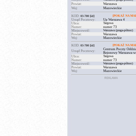
Powiat:
Warszawa
Woj:
Mazowieckie
KOD:
[POKAŻ NA MAP
03-700
[id]
Urząd Pocztowy:
Up Warszawa 4
Ulica:
Targowa
Numer:
numer 73
Miejscowość:
Warszawa (praga-północ)
Powiat:
Warszawa
Woj:
Mazowieckie
KOD:
[POKAŻ NA MAP
03-700
[id]
Centrum Poczty Oddzia
Urząd Pocztowy:
Rejonowy Warszawa-w
Ulica:
Targowa
Numer:
numer 73
Miejscowość:
Warszawa (praga-północ)
Powiat:
Warszawa
Woj:
Mazowieckie
REKLAMA