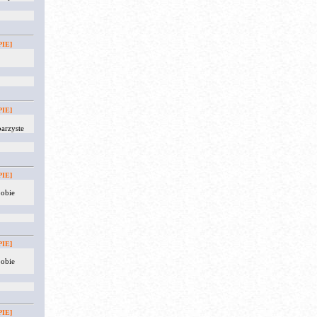
IE]
IE]
arzyste
IE]
 obie
IE]
 obie
IE]