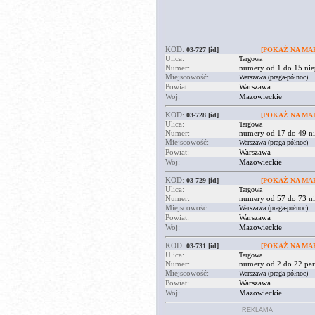
KOD:
03-727
[id]
[POKAŻ NA MAP
Ulica:
Targowa
Numer:
numery od 1 do 15 nie
Miejscowość:
Warszawa (praga-północ)
Powiat:
Warszawa
Woj:
Mazowieckie
KOD:
03-728
[id]
[POKAŻ NA MAP
Ulica:
Targowa
Numer:
numery od 17 do 49 ni
Miejscowość:
Warszawa (praga-północ)
Powiat:
Warszawa
Woj:
Mazowieckie
KOD:
03-729
[id]
[POKAŻ NA MAP
Ulica:
Targowa
Numer:
numery od 57 do 73 ni
Miejscowość:
Warszawa (praga-północ)
Powiat:
Warszawa
Woj:
Mazowieckie
KOD:
03-731
[id]
[POKAŻ NA MAP
Ulica:
Targowa
Numer:
numery od 2 do 22 par
Miejscowość:
Warszawa (praga-północ)
Powiat:
Warszawa
Woj:
Mazowieckie
REKLAMA