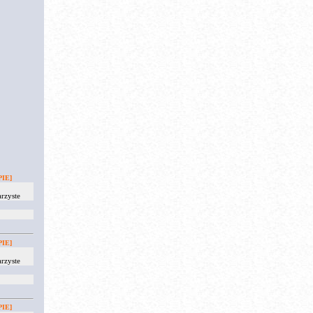
IE]
rzyste
IE]
rzyste
IE]