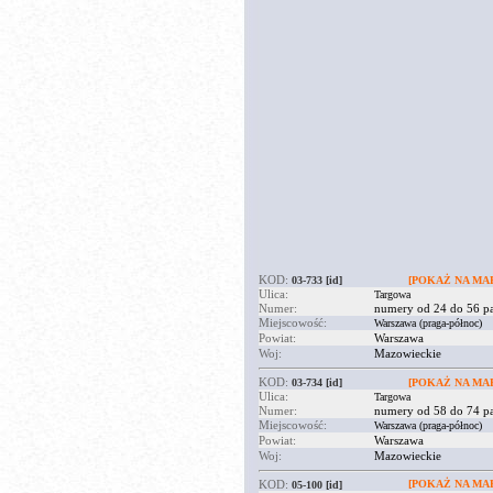
KOD:
03-733
[id]
[POKAŻ NA MAP
Ulica:
Targowa
Numer:
numery od 24 do 56 pa
Miejscowość:
Warszawa (praga-północ)
Powiat:
Warszawa
Woj:
Mazowieckie
KOD:
03-734
[id]
[POKAŻ NA MAP
Ulica:
Targowa
Numer:
numery od 58 do 74 pa
Miejscowość:
Warszawa (praga-północ)
Powiat:
Warszawa
Woj:
Mazowieckie
KOD:
[POKAŻ NA MAP
05-100
[id]