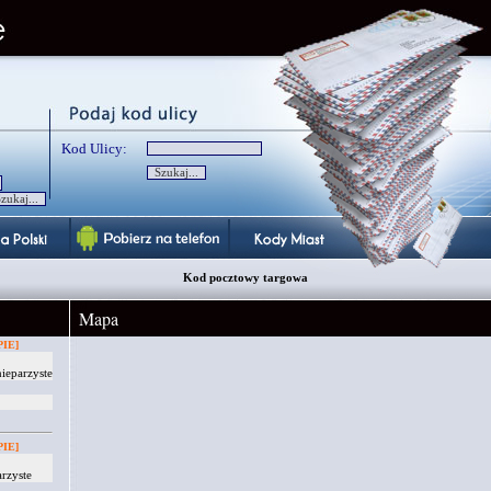
Kod Ulicy:
Kod pocztowy targowa
Mapa
IE]
ieparzyste
IE]
rzyste