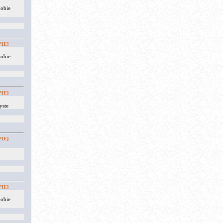
 obie
IE]
 obie
IE]
yste
IE]
IE]
 obie