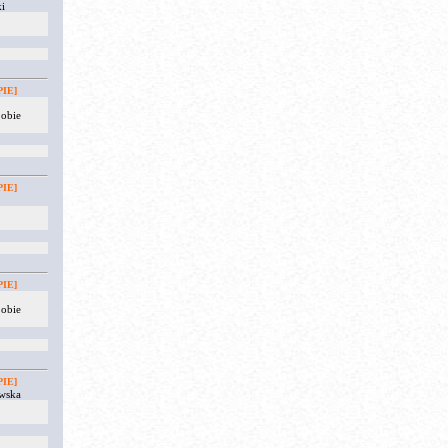
i
IE]
 obie
IE]
IE]
 obie
IE]
wska