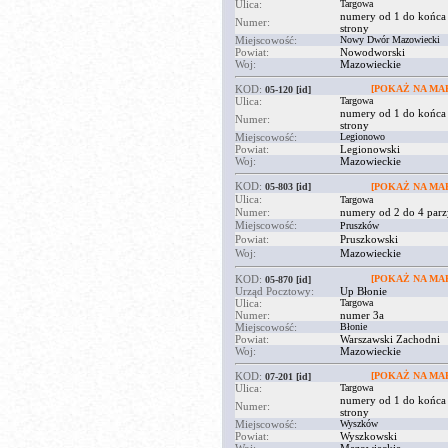
Ulica:
Targowa
numery od 1 do końca
Numer:
strony
Miejscowość:
Nowy Dwór Mazowiecki
Powiat:
Nowodworski
Woj:
Mazowieckie
KOD:
[POKAŻ NA MAP
05-120
[id]
Ulica:
Targowa
numery od 1 do końca
Numer:
strony
Miejscowość:
Legionowo
Powiat:
Legionowski
Woj:
Mazowieckie
KOD:
05-803
[id]
[POKAŻ NA MAP
Ulica:
Targowa
Numer:
numery od 2 do 4 parz
Miejscowość:
Pruszków
Powiat:
Pruszkowski
Woj:
Mazowieckie
KOD:
[POKAŻ NA MAP
05-870
[id]
Urząd Pocztowy:
Up Błonie
Ulica:
Targowa
Numer:
numer 3a
Miejscowość:
Błonie
Powiat:
Warszawski Zachodni
Woj:
Mazowieckie
KOD:
[POKAŻ NA MAP
07-201
[id]
Ulica:
Targowa
numery od 1 do końca
Numer:
strony
Miejscowość:
Wyszków
Powiat:
Wyszkowski