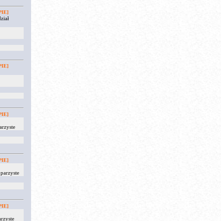
IE]
ział
IE]
IE]
arzyste
IE]
parzyste
IE]
rzyste