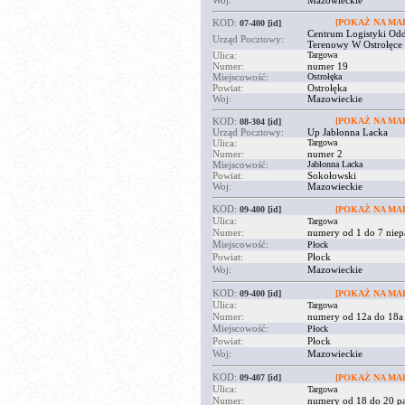
Woj:
Mazowieckie
KOD:
[POKAŻ NA MAP
07-400
[id]
Centrum Logistyki Odd
Urząd Pocztowy:
Terenowy W Ostrołęce
Ulica:
Targowa
Numer:
numer 19
Miejscowość:
Ostrołęka
Powiat:
Ostrołęka
Woj:
Mazowieckie
KOD:
[POKAŻ NA MAP
08-304
[id]
Urząd Pocztowy:
Up Jabłonna Lacka
Ulica:
Targowa
Numer:
numer 2
Miejscowość:
Jabłonna Lacka
Powiat:
Sokołowski
Woj:
Mazowieckie
KOD:
09-400
[id]
[POKAŻ NA MAP
Ulica:
Targowa
Numer:
numery od 1 do 7 niep
Miejscowość:
Płock
Powiat:
Płock
Woj:
Mazowieckie
KOD:
09-400
[id]
[POKAŻ NA MAP
Ulica:
Targowa
Numer:
numery od 12a do 18a 
Miejscowość:
Płock
Powiat:
Płock
Woj:
Mazowieckie
KOD:
09-407
[id]
[POKAŻ NA MAP
Ulica:
Targowa
Numer:
numery od 18 do 20 pa