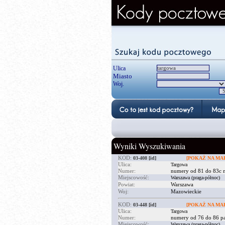
Ulica
Miasto
Woj.
Wyniki Wyszukiwania
KOD:
03-408
[id]
[POKAŻ NA MAP
Ulica:
Targowa
Numer:
numery od 81 do 83c n
Miejscowość:
Warszawa (praga-północ)
Powiat:
Warszawa
Woj:
Mazowieckie
KOD:
03-448
[id]
[POKAŻ NA MAP
Ulica:
Targowa
Numer:
numery od 76 do 86 pa
Miejscowość:
Warszawa (praga-północ)