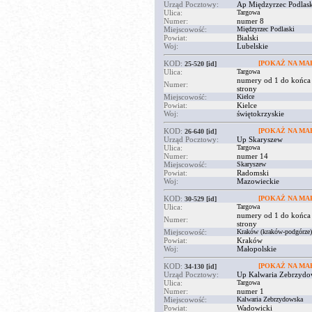
Urząd Pocztowy:
Ap Międzyrzec Podlask
Ulica:
Targowa
Numer:
numer 8
Miejscowość:
Międzyrzec Podlaski
Powiat:
Bialski
Woj:
Lubelskie
KOD:
[POKAŻ NA MAP
25-520
[id]
Ulica:
Targowa
numery od 1 do końca
Numer:
strony
Miejscowość:
Kielce
Powiat:
Kielce
Woj:
świętokrzyskie
KOD:
[POKAŻ NA MAP
26-640
[id]
Urząd Pocztowy:
Up Skaryszew
Ulica:
Targowa
Numer:
numer 14
Miejscowość:
Skaryszew
Powiat:
Radomski
Woj:
Mazowieckie
KOD:
[POKAŻ NA MAP
30-529
[id]
Ulica:
Targowa
numery od 1 do końca
Numer:
strony
Miejscowość:
Kraków (kraków-podgórze)
Powiat:
Kraków
Woj:
Małopolskie
KOD:
[POKAŻ NA MAP
34-130
[id]
Urząd Pocztowy:
Up Kalwaria Zebrzydo
Ulica:
Targowa
Numer:
numer 1
Miejscowość:
Kalwaria Zebrzydowska
Powiat:
Wadowicki