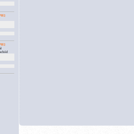
IE]
IE]
ł
schód