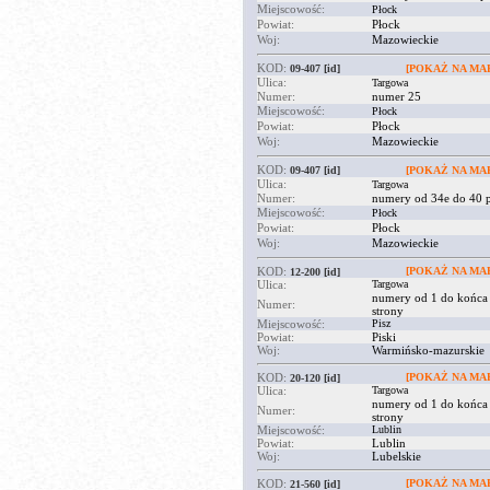
Miejscowość:
Płock
Powiat:
Płock
Woj:
Mazowieckie
KOD:
09-407
[id]
[POKAŻ NA MAP
Ulica:
Targowa
Numer:
numer 25
Miejscowość:
Płock
Powiat:
Płock
Woj:
Mazowieckie
KOD:
09-407
[id]
[POKAŻ NA MAP
Ulica:
Targowa
Numer:
numery od 34e do 40 p
Miejscowość:
Płock
Powiat:
Płock
Woj:
Mazowieckie
KOD:
[POKAŻ NA MAP
12-200
[id]
Ulica:
Targowa
numery od 1 do końca
Numer:
strony
Miejscowość:
Pisz
Powiat:
Piski
Woj:
Warmińsko-mazurskie
KOD:
[POKAŻ NA MAP
20-120
[id]
Ulica:
Targowa
numery od 1 do końca
Numer:
strony
Miejscowość:
Lublin
Powiat:
Lublin
Woj:
Lubelskie
KOD:
[POKAŻ NA MAP
21-560
[id]