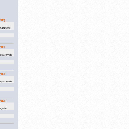
IE]
parzyste
IE]
eparzyste
IE]
eparzyste
IE]
zyste