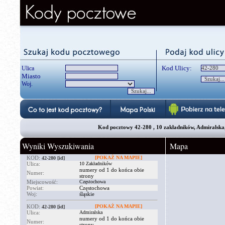
Kod Ulicy:
Ulica
Miasto
Woj.
Kod pocztowy 42-280 , 10 zakładników, Admiralska,
Wyniki Wyszukiwania
Mapa
KOD:
[POKAŻ NA MAPIE]
42-280
[id]
Ulica:
10 Zakładników
numery od 1 do końca obie
Numer:
strony
Miejscowość:
Częstochowa
Powiat:
Częstochowa
Woj:
śląskie
KOD:
[POKAŻ NA MAPIE]
42-280
[id]
Ulica:
Admiralska
numery od 1 do końca obie
Numer:
strony