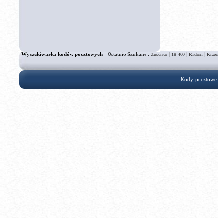
Wyszukiwarka kodów pocztowych
- Ostatnio Szukane :
|
|
|
Zusenko
18-400
Radom
Krze
Kody-pocztowe.