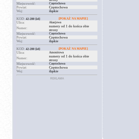
Miejscowość:
Częstochowa
Powiat:
Częstochowa
Woj:
śląskie
KOD:
[POKAŻ NA MAPIE]
42-280
[id]
Ulica:
Akacjowa
numery od 1 do końca obie
Numer:
strony
Miejscowość:
Częstochowa
Powiat:
Częstochowa
Woj:
śląskie
KOD:
[POKAŻ NA MAPIE]
42-280
[id]
Ulica:
Amonitowa
numery od 1 do końca obie
Numer:
strony
Miejscowość:
Częstochowa
Powiat:
Częstochowa
Woj:
śląskie
REKLAMA