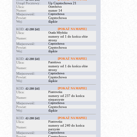
Urząd Pocztowy:
Up Częstochowa 21
Ulica:
Orzechowa
Numer:
numer 14
Miejscowość:
Częstochowa
Powiat:
Częstochowa
Woj:
śląskie
KOD:
[POKAŻ NA MAPIE]
42-280
[id]
Ulica:
Osada Młyńska
numery od 1 do końca obie
Numer:
strony
Miejscowość:
Częstochowa
Powiat:
Częstochowa
Woj:
śląskie
KOD:
[POKAŻ NA MAPIE]
42-280
[id]
Ulica:
Pastelowa
numery od 1 do końca obie
Numer:
strony
Miejscowość:
Częstochowa
Powiat:
Częstochowa
Woj:
śląskie
KOD:
[POKAŻ NA MAPIE]
42-280
[id]
Ulica:
Piastowska
numery od 237 do końca
Numer:
nieparzyste
Miejscowość:
Częstochowa
Powiat:
Częstochowa
Woj:
śląskie
KOD:
[POKAŻ NA MAPIE]
42-280
[id]
Ulica:
Piastowska
numery od 240 do końca
Numer:
parzyste
Miejscowość:
Częstochowa
Powiat:
Częstochowa