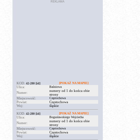
REKLAMA
KOD:
[POKAŻ NA MAPIE]
42-280
[id]
Ulica:
Baśniowa
numery od 1 do końca obie
Numer:
strony
Miejscowość:
Częstochowa
Powiat:
Częstochowa
Woj:
śląskie
KOD:
[POKAŻ NA MAPIE]
42-280
[id]
Ulica:
Bogusławskiego Wojciecha
numery od 1 do końca obie
Numer:
strony
Miejscowość:
Częstochowa
Powiat:
Częstochowa
Woj:
śląskie