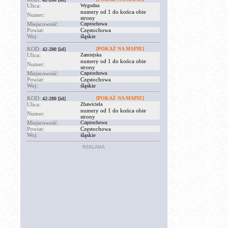
Ulica:
Wygodna
numery od 1 do końca obie
Numer:
strony
Miejscowość:
Częstochowa
Powiat:
Częstochowa
Woj:
śląskie
KOD:
[POKAŻ NA MAPIE]
42-280
[id]
Ulica:
Zamiejska
numery od 1 do końca obie
Numer:
strony
Miejscowość:
Częstochowa
Powiat:
Częstochowa
Woj:
śląskie
KOD:
[POKAŻ NA MAPIE]
42-280
[id]
Ulica:
Zbawiciela
numery od 1 do końca obie
Numer:
strony
Miejscowość:
Częstochowa
Powiat:
Częstochowa
Woj:
śląskie
REKLAMA