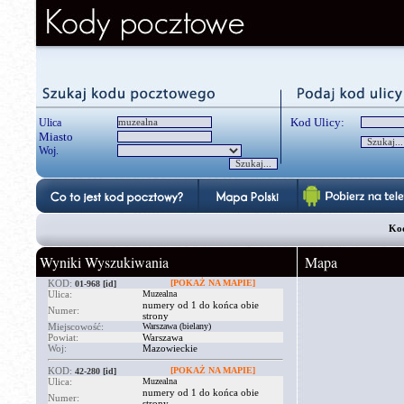
Kod Ulicy:
Ulica
Miasto
Woj.
Kod
Wyniki Wyszukiwania
Mapa
KOD:
[POKAŻ NA MAPIE]
01-968
[id]
Ulica:
Muzealna
numery od 1 do końca obie
Numer:
strony
Miejscowość:
Warszawa (bielany)
Powiat:
Warszawa
Woj:
Mazowieckie
KOD:
[POKAŻ NA MAPIE]
42-280
[id]
Ulica:
Muzealna
numery od 1 do końca obie
Numer:
strony