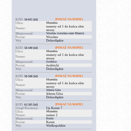
KOD:
[POKAŻ NA MAPIE]
50-035
[id]
Ulica:
Muzealna
numery od 1 do końca obie
Numer:
strony
Miejscowość:
Wrocław (wrocław-stare Miasto)
Powiat:
Wrocław
Woj:
Dolnośląskie
KOD:
[POKAŻ NA MAPIE]
58-100
[id]
Ulica:
Muzealna
numery od 1 do końca obie
Numer:
strony
Miejscowość:
świdnica
Powiat:
świdnicki
Woj:
Dolnośląskie
KOD:
[POKAŻ NA MAPIE]
58-500
[id]
Ulica:
Muzealna
numery od 1 do końca obie
Numer:
strony
Miejscowość:
Jelenia Góra
Powiat:
Jelenia Góra
Woj:
Dolnośląskie
KOD:
[POKAŻ NA MAPIE]
62-505
[id]
Urząd Pocztowy:
Up Konin 7
Ulica:
Muzealna
Numer:
numer 2
Miejscowość:
Konin
Powiat:
Konin
Woj:
Wielkopolskie