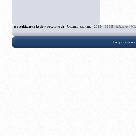
Wyszukiwarka kodów pocztowych
- Ostatnio Szukane :
|
|
|
20-834
30-305
ściborzyce
Mik
Kody-pocztowe.