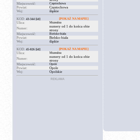
Miejscowość:
Częstochowa
Powiat:
Częstochowa
Woj:
śląskie
KOD:
[POKAŻ NA MAPIE]
43-344
[id]
Ulica:
Muzealna
numery od 1 do końca obie
Numer:
strony
Miejscowość:
Bielsko-biała
Powiat:
Bielsko-biała
Woj:
śląskie
KOD:
[POKAŻ NA MAPIE]
45-026
[id]
Ulica:
Muzealna
numery od 1 do końca obie
Numer:
strony
Miejscowość:
Opole
Powiat:
Opole
Woj:
Opolskie
REKLAMA