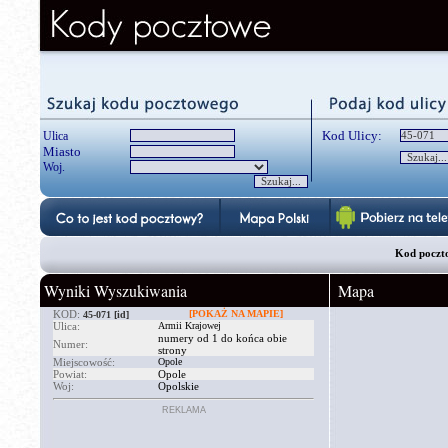
Kod Ulicy:
Ulica
Miasto
Woj.
Kod poczto
Wyniki Wyszukiwania
Mapa
KOD:
[POKAŻ NA MAPIE]
45-071
[id]
Ulica:
Armii Krajowej
numery od 1 do końca obie
Numer:
strony
Miejscowość:
Opole
Powiat:
Opole
Woj:
Opolskie
REKLAMA