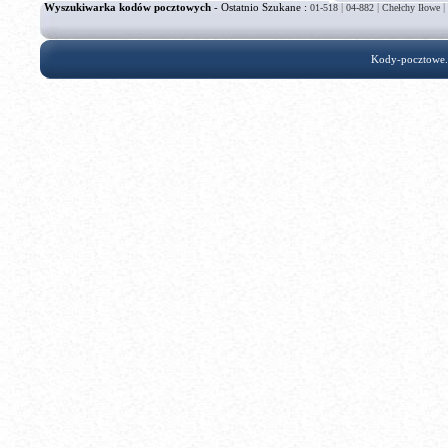
Wyszukiwarka kodów pocztowych
- Ostatnio Szukane :
|
|
|
01-518
04-882
Chełchy Iłowe
Kody-pocztowe.