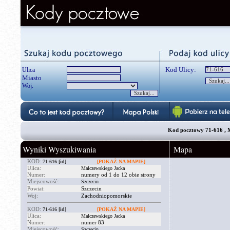
Kod Ulicy:
Ulica
Miasto
Woj.
Kod pocztowy 71-616 , M
Wyniki Wyszukiwania
Mapa
KOD:
71-616
[id]
[POKAŻ NA MAPIE]
Ulica:
Malczewskiego Jacka
Numer:
numery od 1 do 12 obie strony
Miejscowość:
Szczecin
Powiat:
Szczecin
Woj:
Zachodniopomorskie
KOD:
71-616
[id]
[POKAŻ NA MAPIE]
Ulica:
Malczewskiego Jacka
Numer:
numer 83
Miejscowość:
Szczecin