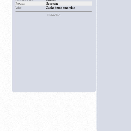
Powiat:
Szczecin
Woj:
Zachodniopomorskie
REKLAMA