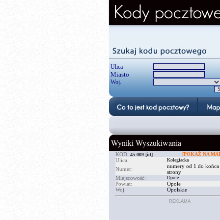
Ulica
Miasto
Woj.
Wyniki Wyszukiwania
KOD:
[POKAŻ NA MAP
45-009
[id]
Ulica:
Kolegiacka
numery od 1 do końca
Numer:
strony
Miejscowość:
Opole
Powiat:
Opole
Woj:
Opolskie
REKLAMA