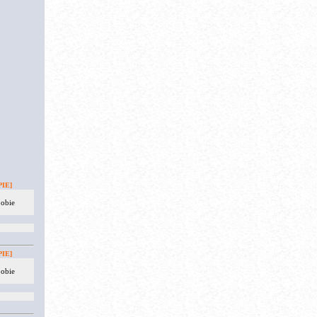
IE]
 obie
IE]
 obie