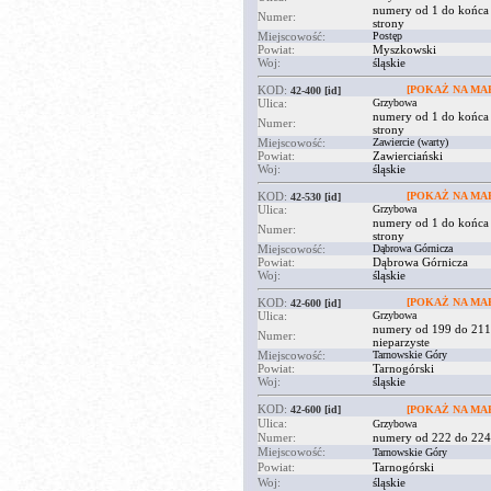
numery od 1 do końca
Numer:
strony
Miejscowość:
Postęp
Powiat:
Myszkowski
Woj:
śląskie
KOD:
[POKAŻ NA MAP
42-400
[id]
Ulica:
Grzybowa
numery od 1 do końca
Numer:
strony
Miejscowość:
Zawiercie (warty)
Powiat:
Zawierciański
Woj:
śląskie
KOD:
[POKAŻ NA MAP
42-530
[id]
Ulica:
Grzybowa
numery od 1 do końca
Numer:
strony
Miejscowość:
Dąbrowa Górnicza
Powiat:
Dąbrowa Górnicza
Woj:
śląskie
KOD:
[POKAŻ NA MAP
42-600
[id]
Ulica:
Grzybowa
numery od 199 do 211
Numer:
nieparzyste
Miejscowość:
Tarnowskie Góry
Powiat:
Tarnogórski
Woj:
śląskie
KOD:
42-600
[id]
[POKAŻ NA MAP
Ulica:
Grzybowa
Numer:
numery od 222 do 224 
Miejscowość:
Tarnowskie Góry
Powiat:
Tarnogórski
Woj:
śląskie