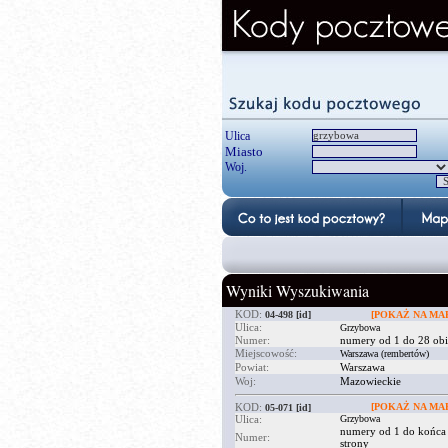
Ulica
Miasto
Woj.
Wyniki Wyszukiwania
KOD:
04-498
[id]
[POKAŻ NA MAP
Ulica:
Grzybowa
Numer:
numery od 1 do 28 obi
Miejscowość:
Warszawa (rembertów)
Powiat:
Warszawa
Woj:
Mazowieckie
KOD:
[POKAŻ NA MAP
05-071
[id]
Ulica:
Grzybowa
numery od 1 do końca
Numer:
strony