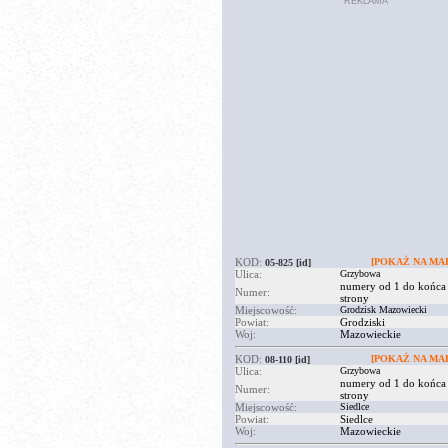
REKLAMA
KOD:
[POKAŻ NA MAP
05-825
[id]
Ulica:
Grzybowa
numery od 1 do końca
Numer:
strony
Miejscowość:
Grodzisk Mazowiecki
Powiat:
Grodziski
Woj:
Mazowieckie
KOD:
[POKAŻ NA MAP
08-110
[id]
Ulica:
Grzybowa
numery od 1 do końca
Numer:
strony
Miejscowość:
Siedlce
Powiat:
Siedlce
Woj:
Mazowieckie