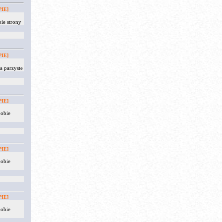
IE]
ie strony
IE]
 parzyste
IE]
 obie
IE]
 obie
IE]
 obie