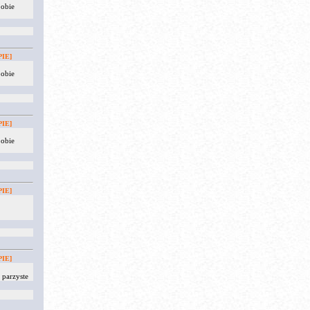
 obie
IE]
 obie
IE]
 obie
IE]
IE]
parzyste