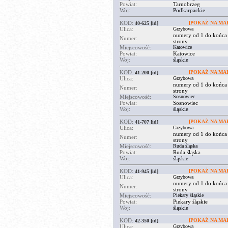
Powiat:
Tarnobrzeg
Woj:
Podkarpackie
KOD:
[POKAŻ NA MAP
40-625
[id]
Ulica:
Grzybowa
numery od 1 do końca
Numer:
strony
Miejscowość:
Katowice
Powiat:
Katowice
Woj:
śląskie
KOD:
[POKAŻ NA MAP
41-200
[id]
Ulica:
Grzybowa
numery od 1 do końca
Numer:
strony
Miejscowość:
Sosnowiec
Powiat:
Sosnowiec
Woj:
śląskie
KOD:
[POKAŻ NA MAP
41-707
[id]
Ulica:
Grzybowa
numery od 1 do końca
Numer:
strony
Miejscowość:
Ruda śląska
Powiat:
Ruda śląska
Woj:
śląskie
KOD:
[POKAŻ NA MAP
41-945
[id]
Ulica:
Grzybowa
numery od 1 do końca
Numer:
strony
Miejscowość:
Piekary śląskie
Powiat:
Piekary śląskie
Woj:
śląskie
KOD:
[POKAŻ NA MAP
42-350
[id]
Ulica:
Grzybowa