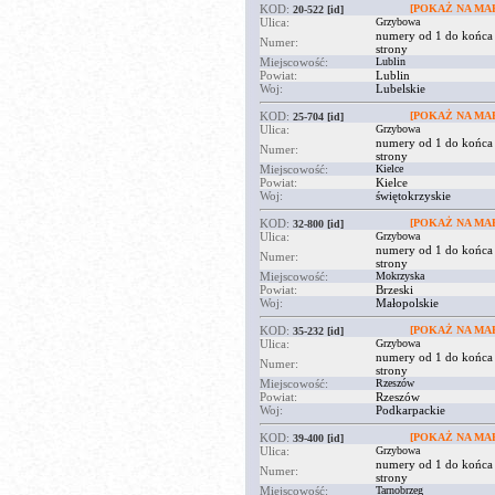
KOD:
[POKAŻ NA MAP
20-522
[id]
Ulica:
Grzybowa
numery od 1 do końca
Numer:
strony
Miejscowość:
Lublin
Powiat:
Lublin
Woj:
Lubelskie
KOD:
[POKAŻ NA MAP
25-704
[id]
Ulica:
Grzybowa
numery od 1 do końca
Numer:
strony
Miejscowość:
Kielce
Powiat:
Kielce
Woj:
świętokrzyskie
KOD:
[POKAŻ NA MAP
32-800
[id]
Ulica:
Grzybowa
numery od 1 do końca
Numer:
strony
Miejscowość:
Mokrzyska
Powiat:
Brzeski
Woj:
Małopolskie
KOD:
[POKAŻ NA MAP
35-232
[id]
Ulica:
Grzybowa
numery od 1 do końca
Numer:
strony
Miejscowość:
Rzeszów
Powiat:
Rzeszów
Woj:
Podkarpackie
KOD:
[POKAŻ NA MAP
39-400
[id]
Ulica:
Grzybowa
numery od 1 do końca
Numer:
strony
Miejscowość:
Tarnobrzeg