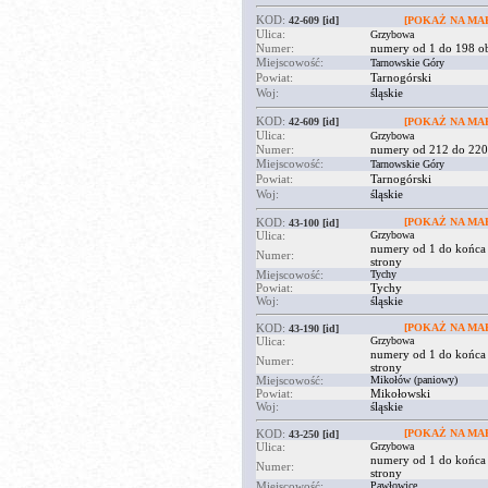
KOD:
42-609
[id]
[POKAŻ NA MAP
Ulica:
Grzybowa
Numer:
numery od 1 do 198 ob
Miejscowość:
Tarnowskie Góry
Powiat:
Tarnogórski
Woj:
śląskie
KOD:
42-609
[id]
[POKAŻ NA MAP
Ulica:
Grzybowa
Numer:
numery od 212 do 220a
Miejscowość:
Tarnowskie Góry
Powiat:
Tarnogórski
Woj:
śląskie
KOD:
[POKAŻ NA MAP
43-100
[id]
Ulica:
Grzybowa
numery od 1 do końca
Numer:
strony
Miejscowość:
Tychy
Powiat:
Tychy
Woj:
śląskie
KOD:
[POKAŻ NA MAP
43-190
[id]
Ulica:
Grzybowa
numery od 1 do końca
Numer:
strony
Miejscowość:
Mikołów (paniowy)
Powiat:
Mikołowski
Woj:
śląskie
KOD:
[POKAŻ NA MAP
43-250
[id]
Ulica:
Grzybowa
numery od 1 do końca
Numer:
strony
Miejscowość:
Pawłowice