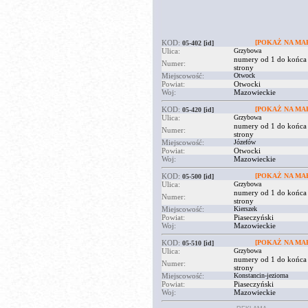
KOD:
[POKAŻ NA MAP
05-402
[id]
Ulica:
Grzybowa
numery od 1 do końca
Numer:
strony
Miejscowość:
Otwock
Powiat:
Otwocki
Woj:
Mazowieckie
KOD:
[POKAŻ NA MAP
05-420
[id]
Ulica:
Grzybowa
numery od 1 do końca
Numer:
strony
Miejscowość:
Józefów
Powiat:
Otwocki
Woj:
Mazowieckie
KOD:
[POKAŻ NA MAP
05-500
[id]
Ulica:
Grzybowa
numery od 1 do końca
Numer:
strony
Miejscowość:
Kierszek
Powiat:
Piaseczyński
Woj:
Mazowieckie
KOD:
[POKAŻ NA MAP
05-510
[id]
Ulica:
Grzybowa
numery od 1 do końca
Numer:
strony
Miejscowość:
Konstancin-jeziorna
Powiat:
Piaseczyński
Woj:
Mazowieckie