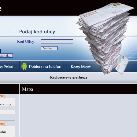
Kod Ulicy:
Kod pocztowy grzybowa
Mapa
IE]
e strony
IE]
 obie