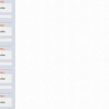
IE]
 obie
IE]
 obie
IE]
 obie
IE]
 obie
IE]
 obie