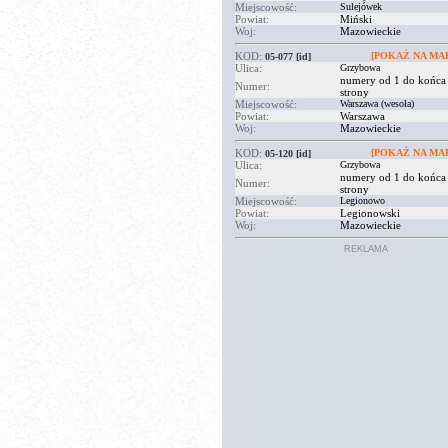
Miejscowość:
Sulejówek
Powiat:
Miński
Woj:
Mazowieckie
KOD:
[POKAŻ NA MAP
05-077
[id]
Ulica:
Grzybowa
numery od 1 do końca
Numer:
strony
Miejscowość:
Warszawa (wesoła)
Powiat:
Warszawa
Woj:
Mazowieckie
KOD:
[POKAŻ NA MAP
05-120
[id]
Ulica:
Grzybowa
numery od 1 do końca
Numer:
strony
Miejscowość:
Legionowo
Powiat:
Legionowski
Woj:
Mazowieckie
REKLAMA