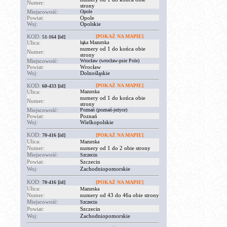
Numer:
strony
Miejscowość:
Opole
Powiat:
Opole
Woj:
Opolskie
KOD:
[POKAŻ NA MAPIE]
51-164
[id]
Ulica:
łąka Mazurska
numery od 1 do końca obie
Numer:
strony
Miejscowość:
Wrocław (wrocław-psie Pole)
Powiat:
Wrocław
Woj:
Dolnośląskie
KOD:
[POKAŻ NA MAPIE]
60-433
[id]
Ulica:
Mazurska
numery od 1 do końca obie
Numer:
strony
Miejscowość:
Poznań (poznań-jeżyce)
Powiat:
Poznań
Woj:
Wielkopolskie
KOD:
70-416
[id]
[POKAŻ NA MAPIE]
Ulica:
Mazurska
Numer:
numery od 1 do 2 obie strony
Miejscowość:
Szczecin
Powiat:
Szczecin
Woj:
Zachodniopomorskie
KOD:
70-416
[id]
[POKAŻ NA MAPIE]
Ulica:
Mazurska
Numer:
numery od 43 do 46a obie strony
Miejscowość:
Szczecin
Powiat:
Szczecin
Woj:
Zachodniopomorskie