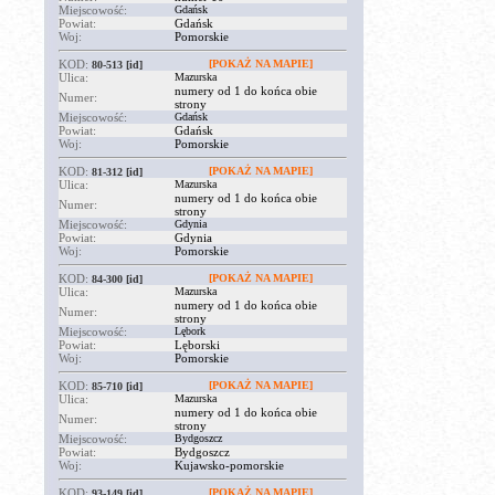
Miejscowość:
Gdańsk
Powiat:
Gdańsk
Woj:
Pomorskie
KOD:
[POKAŻ NA MAPIE]
80-513
[id]
Ulica:
Mazurska
numery od 1 do końca obie
Numer:
strony
Miejscowość:
Gdańsk
Powiat:
Gdańsk
Woj:
Pomorskie
KOD:
[POKAŻ NA MAPIE]
81-312
[id]
Ulica:
Mazurska
numery od 1 do końca obie
Numer:
strony
Miejscowość:
Gdynia
Powiat:
Gdynia
Woj:
Pomorskie
KOD:
[POKAŻ NA MAPIE]
84-300
[id]
Ulica:
Mazurska
numery od 1 do końca obie
Numer:
strony
Miejscowość:
Lębork
Powiat:
Lęborski
Woj:
Pomorskie
KOD:
[POKAŻ NA MAPIE]
85-710
[id]
Ulica:
Mazurska
numery od 1 do końca obie
Numer:
strony
Miejscowość:
Bydgoszcz
Powiat:
Bydgoszcz
Woj:
Kujawsko-pomorskie
KOD:
[POKAŻ NA MAPIE]
93-149
[id]