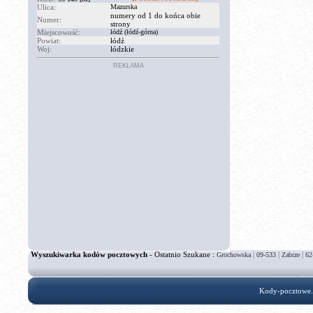
Ulica:
Mazurska
numery od 1 do końca obie
Numer:
strony
Miejscowość:
łódź (łódź-górna)
Powiat:
łódź
Woj:
łódzkie
REKLAMA
Wyszukiwarka kodów pocztowych
- Ostatnio Szukane :
|
|
|
Grochowska
09-533
Zabrze
62
Kody-pocztowe.