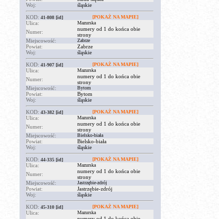
Woj:
śląskie
KOD:
[POKAŻ NA MAPIE]
41-808
[id]
Ulica:
Mazurska
numery od 1 do końca obie
Numer:
strony
Miejscowość:
Zabrze
Powiat:
Zabrze
Woj:
śląskie
KOD:
[POKAŻ NA MAPIE]
41-907
[id]
Ulica:
Mazurska
numery od 1 do końca obie
Numer:
strony
Miejscowość:
Bytom
Powiat:
Bytom
Woj:
śląskie
KOD:
[POKAŻ NA MAPIE]
43-382
[id]
Ulica:
Mazurska
numery od 1 do końca obie
Numer:
strony
Miejscowość:
Bielsko-biała
Powiat:
Bielsko-biała
Woj:
śląskie
KOD:
[POKAŻ NA MAPIE]
44-335
[id]
Ulica:
Mazurska
numery od 1 do końca obie
Numer:
strony
Miejscowość:
Jastrzębie-zdrój
Powiat:
Jastrzębie-zdrój
Woj:
śląskie
KOD:
[POKAŻ NA MAPIE]
45-310
[id]
Ulica:
Mazurska
numery od 1 do końca obie