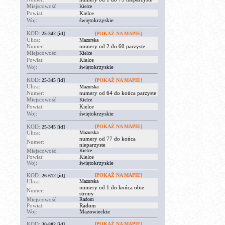
Miejscowość:
Kielce
Powiat:
Kielce
Woj:
świętokrzyskie
KOD:
25-342
[id]
[POKAŻ NA MAPIE]
Ulica:
Mazurska
Numer:
numery od 2 do 60 parzyste
Miejscowość:
Kielce
Powiat:
Kielce
Woj:
świętokrzyskie
KOD:
25-345
[id]
[POKAŻ NA MAPIE]
Ulica:
Mazurska
Numer:
numery od 64 do końca parzyste
Miejscowość:
Kielce
Powiat:
Kielce
Woj:
świętokrzyskie
KOD:
[POKAŻ NA MAPIE]
25-345
[id]
Ulica:
Mazurska
numery od 77 do końca
Numer:
nieparzyste
Miejscowość:
Kielce
Powiat:
Kielce
Woj:
świętokrzyskie
KOD:
[POKAŻ NA MAPIE]
26-612
[id]
Ulica:
Mazurska
numery od 1 do końca obie
Numer:
strony
Miejscowość:
Radom
Powiat:
Radom
Woj:
Mazowieckie
KOD:
[POKAŻ NA MAPIE]
30-802
[id]