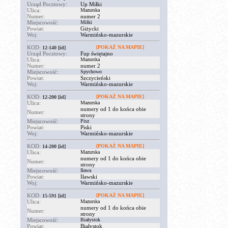
Urząd Pocztowy:
Up Miłki
Ulica:
Mazurska
Numer:
numer 2
Miejscowość:
Miłki
Powiat:
Giżycki
Woj:
Warmińsko-mazurskie
KOD:
[POKAŻ NA MAPIE]
12-140
[id]
Urząd Pocztowy:
Fup świętajno
Ulica:
Mazurska
Numer:
numer 2
Miejscowość:
Spychowo
Powiat:
Szczycieński
Woj:
Warmińsko-mazurskie
KOD:
[POKAŻ NA MAPIE]
12-200
[id]
Ulica:
Mazurska
numery od 1 do końca obie
Numer:
strony
Miejscowość:
Pisz
Powiat:
Piski
Woj:
Warmińsko-mazurskie
KOD:
[POKAŻ NA MAPIE]
14-200
[id]
Ulica:
Mazurska
numery od 1 do końca obie
Numer:
strony
Miejscowość:
Iława
Powiat:
Iławski
Woj:
Warmińsko-mazurskie
KOD:
[POKAŻ NA MAPIE]
15-591
[id]
Ulica:
Mazurska
numery od 1 do końca obie
Numer:
strony
Miejscowość:
Białystok
Powiat:
Białystok