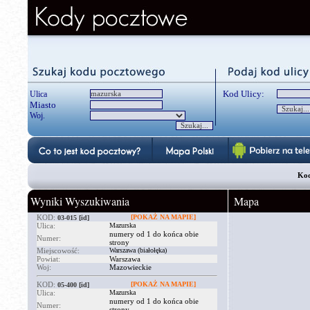
Kod Ulicy:
Ulica
Miasto
Woj.
Kod
Wyniki Wyszukiwania
Mapa
KOD:
[POKAŻ NA MAPIE]
03-015
[id]
Ulica:
Mazurska
numery od 1 do końca obie
Numer:
strony
Miejscowość:
Warszawa (białołęka)
Powiat:
Warszawa
Woj:
Mazowieckie
KOD:
[POKAŻ NA MAPIE]
05-400
[id]
Ulica:
Mazurska
numery od 1 do końca obie
Numer:
strony