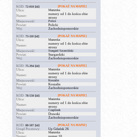
KOD:
[POKAŻ NA MAPIE]
72-010
[id]
Ulica:
Mazurska
numery od 1 do końca obie
Numer:
strony
Miejscowość:
Police
Powiat:
Policki
Woj:
Zachodniopomorskie
KOD:
[POKAŻ NA MAPIE]
73-110
[id]
Ulica:
Mazurska
numery od 1 do końca obie
Numer:
strony
Miejscowość:
Stargard Szczeciński
Powiat:
Stargardzki
Woj:
Zachodniopomorskie
KOD:
[POKAŻ NA MAPIE]
75-394
[id]
Ulica:
Mazurska
numery od 1 do końca obie
Numer:
strony
Miejscowość:
Koszalin
Powiat:
Koszalin
Woj:
Zachodniopomorskie
KOD:
[POKAŻ NA MAPIE]
78-550
[id]
Ulica:
Mazurska
numery od 1 do końca obie
Numer:
strony
Miejscowość:
Czaplinek
Powiat:
Drawski
Woj:
Zachodniopomorskie
KOD:
[POKAŻ NA MAPIE]
80-507
[id]
Urząd Pocztowy:
Up Gdańsk 26
Ulica:
Mazurska
Numer:
numer 10