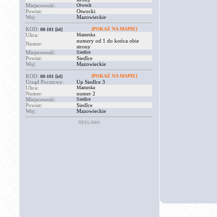
Miejscowość:
Otwock
Powiat:
Otwocki
Woj:
Mazowieckie
KOD:
[POKAŻ NA MAPIE]
08-101
[id]
Ulica:
Mazurska
numery od 1 do końca obie
Numer:
strony
Miejscowość:
Siedlce
Powiat:
Siedlce
Woj:
Mazowieckie
KOD:
[POKAŻ NA MAPIE]
08-101
[id]
Urząd Pocztowy:
Up Siedlce 3
Ulica:
Mazurska
Numer:
numer 2
Miejscowość:
Siedlce
Powiat:
Siedlce
Woj:
Mazowieckie
REKLAMA