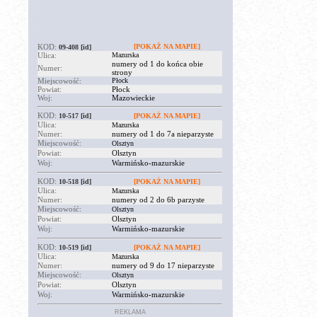
KOD:
[POKAŻ NA MAPIE]
09-408
[id]
Ulica:
Mazurska
numery od 1 do końca obie
Numer:
strony
Miejscowość:
Płock
Powiat:
Płock
Woj:
Mazowieckie
KOD:
10-517
[id]
[POKAŻ NA MAPIE]
Ulica:
Mazurska
Numer:
numery od 1 do 7a nieparzyste
Miejscowość:
Olsztyn
Powiat:
Olsztyn
Woj:
Warmińsko-mazurskie
KOD:
10-518
[id]
[POKAŻ NA MAPIE]
Ulica:
Mazurska
Numer:
numery od 2 do 6b parzyste
Miejscowość:
Olsztyn
Powiat:
Olsztyn
Woj:
Warmińsko-mazurskie
KOD:
10-519
[id]
[POKAŻ NA MAPIE]
Ulica:
Mazurska
Numer:
numery od 9 do 17 nieparzyste
Miejscowość:
Olsztyn
Powiat:
Olsztyn
Woj:
Warmińsko-mazurskie
REKLAMA