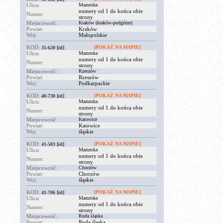
Ulica:
Mazurska
numery od 1 do końca obie
Numer:
strony
Miejscowość:
Kraków (kraków-podgórze)
Powiat:
Kraków
Woj:
Małopolskie
KOD:
[POKAŻ NA MAPIE]
35-620
[id]
Ulica:
Mazurska
numery od 1 do końca obie
Numer:
strony
Miejscowość:
Rzeszów
Powiat:
Rzeszów
Woj:
Podkarpackie
KOD:
[POKAŻ NA MAPIE]
40-730
[id]
Ulica:
Mazurska
numery od 1 do końca obie
Numer:
strony
Miejscowość:
Katowice
Powiat:
Katowice
Woj:
śląskie
KOD:
[POKAŻ NA MAPIE]
41-503
[id]
Ulica:
Mazurska
numery od 1 do końca obie
Numer:
strony
Miejscowość:
Chorzów
Powiat:
Chorzów
Woj:
śląskie
KOD:
[POKAŻ NA MAPIE]
41-706
[id]
Ulica:
Mazurska
numery od 1 do końca obie
Numer:
strony
Miejscowość:
Ruda śląska
Powiat:
Ruda śląska