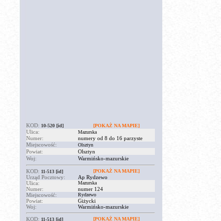
KOD:
10-520
[id]
[POKAŻ NA MAPIE]
Ulica:
Mazurska
Numer:
numery od 8 do 16 parzyste
Miejscowość:
Olsztyn
Powiat:
Olsztyn
Woj:
Warmińsko-mazurskie
KOD:
[POKAŻ NA MAPIE]
11-513
[id]
Urząd Pocztowy:
Ap Rydzewo
Ulica:
Mazurska
Numer:
numer 124
Miejscowość:
Rydzewo
Powiat:
Giżycki
Woj:
Warmińsko-mazurskie
KOD:
[POKAŻ NA MAPIE]
11-513
[id]