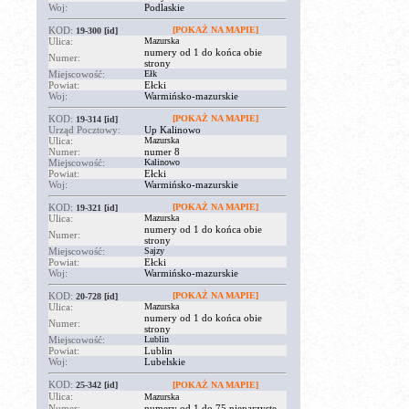
Woj:
Podlaskie
KOD:
[POKAŻ NA MAPIE]
19-300
[id]
Ulica:
Mazurska
numery od 1 do końca obie
Numer:
strony
Miejscowość:
Ełk
Powiat:
Ełcki
Woj:
Warmińsko-mazurskie
KOD:
[POKAŻ NA MAPIE]
19-314
[id]
Urząd Pocztowy:
Up Kalinowo
Ulica:
Mazurska
Numer:
numer 8
Miejscowość:
Kalinowo
Powiat:
Ełcki
Woj:
Warmińsko-mazurskie
KOD:
[POKAŻ NA MAPIE]
19-321
[id]
Ulica:
Mazurska
numery od 1 do końca obie
Numer:
strony
Miejscowość:
Sajzy
Powiat:
Ełcki
Woj:
Warmińsko-mazurskie
KOD:
[POKAŻ NA MAPIE]
20-728
[id]
Ulica:
Mazurska
numery od 1 do końca obie
Numer:
strony
Miejscowość:
Lublin
Powiat:
Lublin
Woj:
Lubelskie
KOD:
25-342
[id]
[POKAŻ NA MAPIE]
Ulica:
Mazurska
Numer:
numery od 1 do 75 nieparzyste