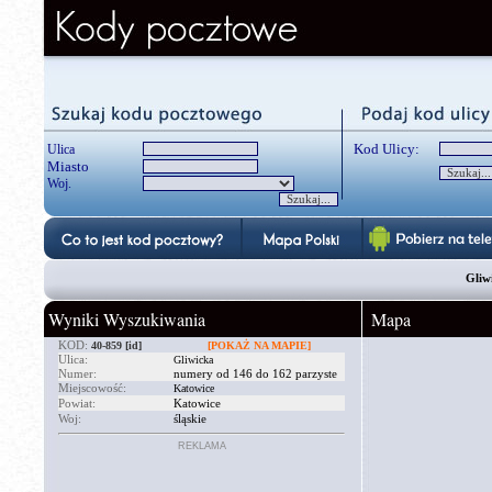
Kod Ulicy:
Ulica
Miasto
Woj.
Gliw
Wyniki Wyszukiwania
Mapa
KOD:
40-859
[id]
[POKAŻ NA MAPIE]
Ulica:
Gliwicka
Numer:
numery od 146 do 162 parzyste
Miejscowość:
Katowice
Powiat:
Katowice
Woj:
śląskie
REKLAMA