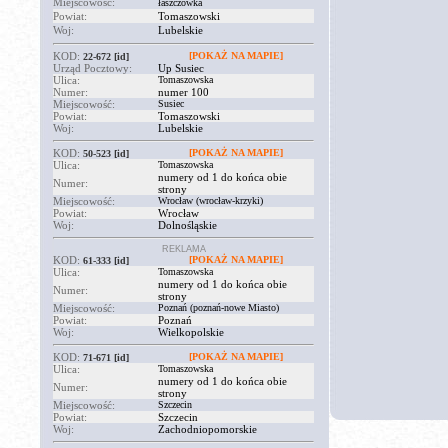
Miejscowość:
łaszczówka
Powiat:
Tomaszowski
Woj:
Lubelskie
KOD:
[POKAŻ NA MAPIE]
22-672
[id]
Urząd Pocztowy:
Up Susiec
Ulica:
Tomaszowska
Numer:
numer 100
Miejscowość:
Susiec
Powiat:
Tomaszowski
Woj:
Lubelskie
KOD:
[POKAŻ NA MAPIE]
50-523
[id]
Ulica:
Tomaszowska
numery od 1 do końca obie
Numer:
strony
Miejscowość:
Wrocław (wrocław-krzyki)
Powiat:
Wrocław
Woj:
Dolnośląskie
REKLAMA
KOD:
[POKAŻ NA MAPIE]
61-333
[id]
Ulica:
Tomaszowska
numery od 1 do końca obie
Numer:
strony
Miejscowość:
Poznań (poznań-nowe Miasto)
Powiat:
Poznań
Woj:
Wielkopolskie
KOD:
[POKAŻ NA MAPIE]
71-671
[id]
Ulica:
Tomaszowska
numery od 1 do końca obie
Numer:
strony
Miejscowość:
Szczecin
Powiat:
Szczecin
Woj:
Zachodniopomorskie