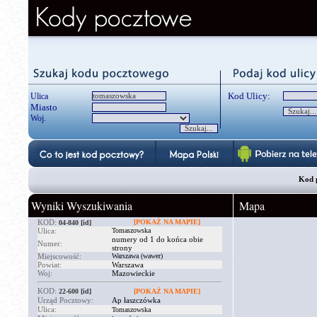
Kod Ulicy:
Ulica
Miasto
Woj.
Kod 
Wyniki Wyszukiwania
Mapa
KOD:
[POKAŻ NA MAPIE]
04-840
[id]
Ulica:
Tomaszowska
numery od 1 do końca obie
Numer:
strony
Miejscowość:
Warszawa (wawer)
Powiat:
Warszawa
Woj:
Mazowieckie
KOD:
22-600
[id]
[POKAŻ NA MAPIE]
Urząd Pocztowy:
Ap łaszczówka
Ulica:
Tomaszowska