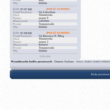
Powiat:
łódź
Woj:
łódzkie
KOD:
[POKAŻ NA MAPIE]
97-217
[id]
Urząd Pocztowy:
Up Lubochnia
Ulica:
Tomaszowska
Numer:
numer 9
Miejscowość:
Lubochnia
Powiat:
Tomaszowski
Woj:
łódzkie
KOD:
[POKAŻ NA MAPIE]
97-220
[id]
Urząd Pocztowy:
Up Rzeczyca N. Pilicą
Ulica:
Tomaszowska
Numer:
numer 2
Miejscowość:
Rzeczyca
Powiat:
Tomaszowski
Woj:
łódzkie
REKLAMA
Wyszukiwarka kodów pocztowych
- Ostatnio Szukane :
|
Wolica
Kraków (kraków-śródmieś
Kody-pocztowe.